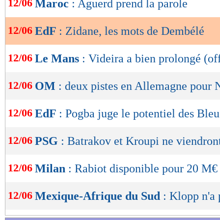
12/06
Maroc
: Aguerd prend la parole
de
lecture
12/06
EdF
: Zidane, les mots de Dembélé
OK
12/06
Le Mans
: Videira a bien prolongé (off
12/06
OM
: deux pistes en Allemagne pour 
12/06
EdF
: Pogba juge le potentiel des Bleu
12/06
PSG
: Batrakov et Kroupi ne viendron
12/06
Milan
: Rabiot disponible pour 20 M€
12/06
Mexique-Afrique du Sud
: Klopp n'a 