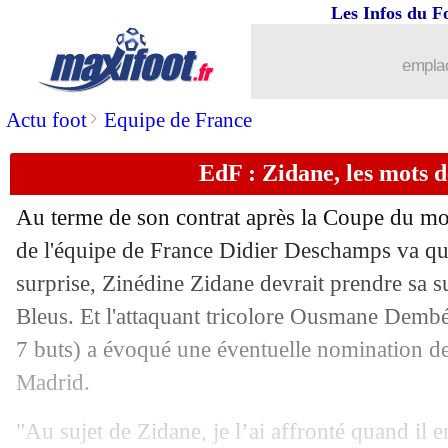
12/06
FIFA
: quand Infantino se moque de l'It
Les Infos du F
12/06
Benfica
: Marco Silva sur le banc (offi
emplac
12/06
Torino
: Abate nommé entraîneur (offi
>
Actu foot
Equipe de France
EdF : Zidane, les mots 
12/06
Porto
: André Silva est de retour (offic
Au terme de son contrat après la Coupe du mo
12/06
CdM
: États-Unis-Paraguay, les comp
de l'équipe de France Didier Deschamps va qui
surprise, Zinédine Zidane devrait prendre sa s
12/06
Barça
: le club va s'activer pour Torre
Bleus. Et l'attaquant tricolore Ousmane Dembél
12/06
PSG
: Hernandez a déjà tranché pour 
7 buts) a évoqué une éventuelle nomination de
Madrid.
12/06
Alavés
: Mariano Diaz poussé dehors
"Au sujet de Zidane, je l’ai affronté quand il e