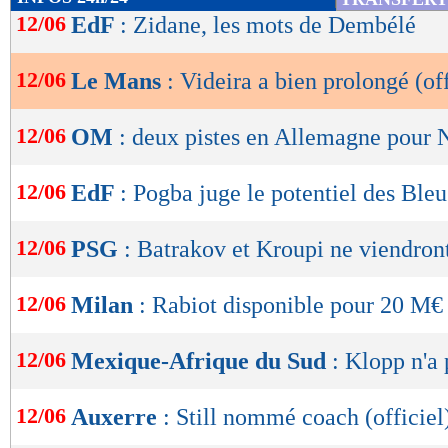
de
12/06
EdF
: Zidane, les mots de Dembélé
lecture
12/06
Le Mans
: Videira a bien prolongé (off
OK
12/06
OM
: deux pistes en Allemagne pour 
12/06
EdF
: Pogba juge le potentiel des Bleu
12/06
PSG
: Batrakov et Kroupi ne viendron
12/06
Milan
: Rabiot disponible pour 20 M€
12/06
Mexique-Afrique du Sud
: Klopp n'a 
12/06
Auxerre
: Still nommé coach (officiel
Lu 4.071 fois
- Damien Da Silva 