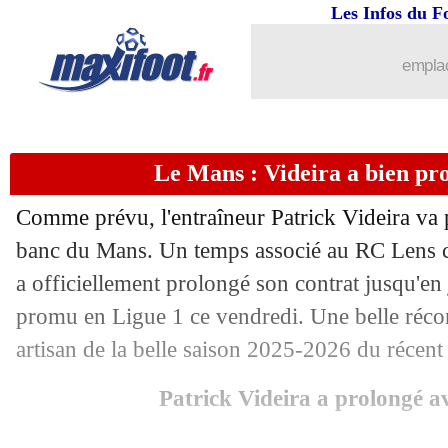
Les Infos du F
12/06
Benfica
: Marco Silva sur le banc (offi
emplac
12/06
Torino
: Abate nommé entraîneur (offi
12/06
Porto
: André Silva est de retour (offic
Le Mans : Videira a bien prol
12/06
CdM
: États-Unis-Paraguay, les comp
Comme prévu, l'entraîneur Patrick Videira va p
12/06
Barça
: le club va s'activer pour Torre
banc du Mans. Un temps associé au RC Lens cet
a officiellement prolongé son contrat jusqu'en
12/06
PSG
: Hernandez a déjà tranché pour 
promu en Ligue 1 ce vendredi. Une belle réc
artisan de la belle saison 2025-2026 du récen
12/06
Alavés
: Mariano Diaz poussé dehors
Patrick Videira a prolongé 
12/06
Portugal
: son physique, Ronaldo rép