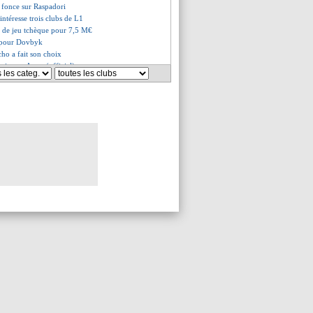
co fonce sur Raspadori
intéresse trois clubs de L1
 de jeu tchèque pour 7,5 M€
é pour Dovbyk
cho a fait son choix
 fini pour Ayew (officiel)
usés pour Bisseck
ski va bien signer
ado en approche
astle refuse 138 M€ pour Isak
r attendu en Espagne ce vendredi
rd pense aussi à Kalimuendo
 Reis vers Gérone
 signer à l'Étoile Rouge
 arrive pour 11 M€
a retouché le ballon
o souhaite retourner à Dortmund
igné pour El Azzouzi (officiel)
 revendu à Villarreal (off.)
meyang - "le choix du coeur"
fs signe pour 13,5 M€ (officiel)
tourne à Strasbourg (officiel)
 avec Guessand
City n'a pas oublié Paqueta
ourne en Croatie (officiel)
pas aimé sa suspension...