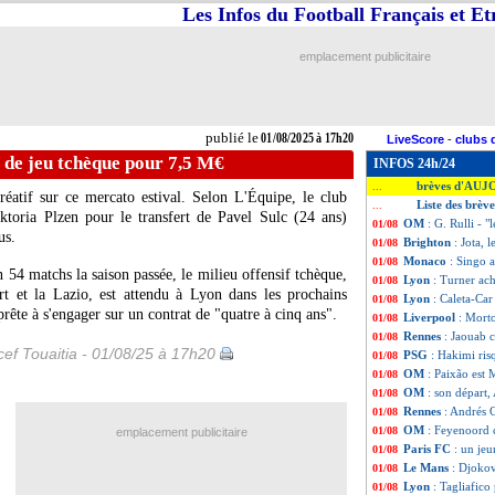
Les Infos du Football Français et E
emplacement publicitaire
publié le
01/08/2025 à 17h20
LiveScore
-
clubs 
 de jeu tchèque pour 7,5 M€
INFOS 24h/24
brèves d'AUJ
...
éatif sur ce mercato estival. Selon L'Équipe, le club
Liste des brèv
...
ktoria Plzen pour le transfert de Pavel Sulc (24 ans)
OM
: G. Rulli - 
01/08
us.
Brighton
: Jota,
01/08
Monaco
: Singo a
01/08
n 54 matchs la saison passée, le milieu offensif tchèque,
Lyon
: Turner ach
01/08
rt et la Lazio, est attendu à Lyon dans les prochains
Lyon
: Caleta-Car
01/08
pprête à s'engager sur un contrat de "quatre à cinq ans".
Liverpool
: Mort
01/08
Rennes
: Jaouab c
01/08
ef Touaitia - 01/08/25 à 17h20
PSG
: Hakimi ris
01/08
OM
: Paixão est M
01/08
OM
: son départ
01/08
Rennes
: Andrés 
01/08
OM
: Feyenoord c
01/08
emplacement publicitaire
Paris FC
: un jeu
01/08
Le Mans
: Djokov
01/08
Lyon
: Tagliafico 
01/08