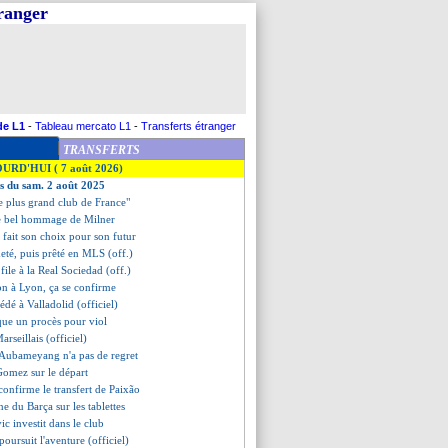
tranger
de L1
-
Tableau mercato L1
-
Transferts étranger
TRANSFERTS
OURD'HUI ( 7 août 2026)
es du sam. 2 août 2025
"le plus grand club de France"
 le bel hommage de Milner
 fait son choix pour son futur
eté, puis prêté en MLS (off.)
 file à la Real Sociedad (off.)
on à Lyon, ça se confirme
édé à Valladolid (officiel)
que un procès pour viol
arseillais (officiel)
, Aubameyang n'a pas de regret
Gomez sur le départ
onfirme le transfert de Paixão
ne du Barça sur les tablettes
ic investit dans le club
poursuit l'aventure (officiel)