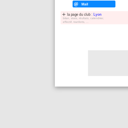
Mail
la page du club :
Lyon
bilan, stats, réultats, calendrier,
effectif, tranferts, ...