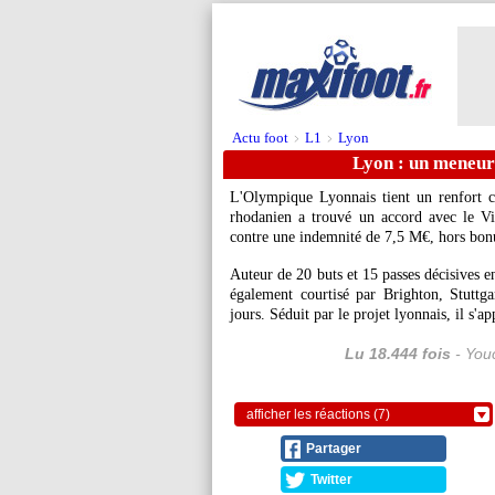
Actu foot
L1
Lyon
>
>
Lyon : un meneur
L'Olympique Lyonnais tient un renfort cr
rhodanien a trouvé un accord avec le Vi
contre une indemnité de 7,5 M€, hors bon
Auteur de 20 buts et 15 passes décisives e
également courtisé par Brighton, Stuttga
jours. Séduit par le projet lyonnais, il s'a
Lu 18.444 fois
- Youc
afficher les réactions (7)
Partager
Twitter