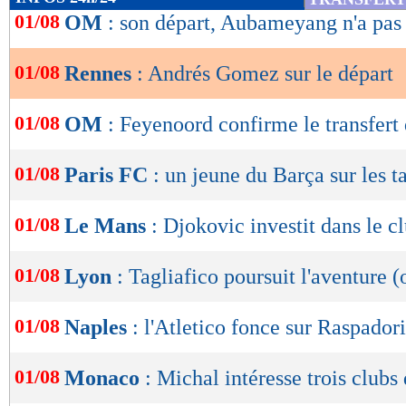
de
01/08
OM
: son départ, Aubameyang n'a pas 
lecture
01/08
Rennes
: Andrés Gomez sur le départ
OK
01/08
OM
: Feyenoord confirme le transfert
01/08
Paris FC
: un jeune du Barça sur les t
01/08
Le Mans
: Djokovic investit dans le c
01/08
Lyon
: Tagliafico poursuit l'aventure (o
01/08
Naples
: l'Atletico fonce sur Raspadori
01/08
Monaco
: Michal intéresse trois clubs