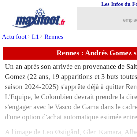
Les Infos du F
emplac
>
>
Actu foot
L1
Rennes
Rennes : Andrés Gomez su
Un an après son arrivée en provenance de Salt 
Gomez
(22 ans, 19 apparitions et 3 buts toute
saison 2024-2025) s'apprête déjà à quitter R
...
brèves d'AUJOURD'HUI ( 8 août 202
L'Equipe, le Colombien devrait prendre la dire
s'engager avec le Vasco de Gama dans le cadre 
...
Liste des brèves du sam. 2 août 2025
d'une option d'achat automatique estimée entre 
01/08
OM
: G. Rulli - "le plus grand club d
A l'image de Leo Østigård, Glen Kamara, Alb