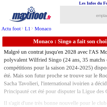
Les Infos du F
emplac
>
>
Actu foot
L1
Monaco
Monaco : Singo a fait son cho
Malgré un contrat jusqu'en 2028 avec l'AS Mo
polyvalent Wilfried
Singo
(24 ans, 35 matchs e
compétitions pour la saison 2024-2025) disposa
été. Mais son futur proche se trouve sur le Roc
Sacha Tavolieri, l'international ivoirien a décid
Principauté cet été pour disputer la Ligue de
Il s'agit d'une très bonne nouvelle pour le clu