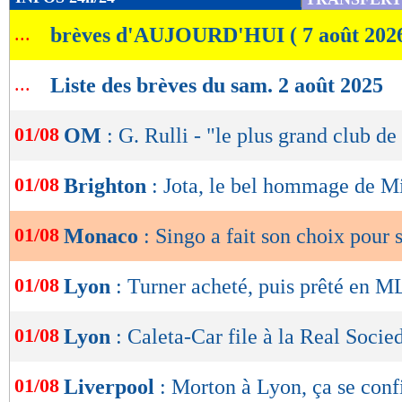
de
...
brèves d'AUJOURD'HUI ( 7 août 202
lecture
OK
...
Liste des brèves du sam. 2 août 2025
01/08
OM
: G. Rulli - "le plus grand club d
01/08
Brighton
: Jota, le bel hommage de M
01/08
Monaco
: Singo a fait son choix pour 
01/08
Lyon
: Turner acheté, puis prêté en ML
01/08
Lyon
: Caleta-Car file à la Real Socied
01/08
Liverpool
: Morton à Lyon, ça se con