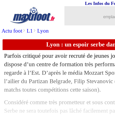
Les Infos du F
emplac
>
>
Actu foot
L1
Lyon
Lyon : un espoir serbe dan
...
brèves d'AUJOURD'HUI ( 8 août 202
Parfois critiqué pour avoir recruté de jeunes j
...
Liste des brèves du lun. 10 août 2020
dispose d’un centre de formation très perfor
regarde à l’Est. D’après le média Mozzart Spor
09/08
CdF (f)
: l’OL vient à bout du PSG en f
l’ailier du Partizan Belgrade, Filip Stevanovic
matchs toutes compétitions cette saison).
09/08
Atletico
: 2 cas positifs avant le Final 8
Considéré comme très prometteur et sous contr
09/08
PSG
: Herrera plutôt que Paredes en C
Serbe ne sera toutefois pas lâché facilement pa