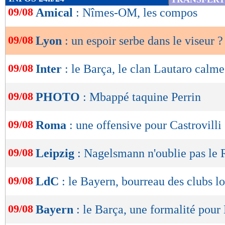
de
09/08
Amical
: Nîmes-OM, les compos
lecture
09/08
Lyon
: un espoir serbe dans le viseur ?
OK
09/08
Inter
: le Barça, le clan Lautaro calme
09/08
PHOTO
: Mbappé taquine Perrin
09/08
Roma
: une offensive pour Castrovilli
09/08
Leipzig
: Nagelsmann n'oublie pas le 
09/08
LdC
: le Bayern, bourreau des clubs l
09/08
Bayern
: le Barça, une formalité pour