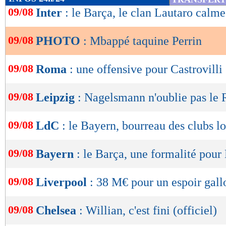
de
09/08
Inter
: le Barça, le clan Lautaro calme
lecture
09/08
PHOTO
: Mbappé taquine Perrin
OK
09/08
Roma
: une offensive pour Castrovilli
09/08
Leipzig
: Nagelsmann n'oublie pas le 
09/08
LdC
: le Bayern, bourreau des clubs l
09/08
Bayern
: le Barça, une formalité pour
09/08
Liverpool
: 38 M€ pour un espoir gall
09/08
Chelsea
: Willian, c'est fini (officiel)