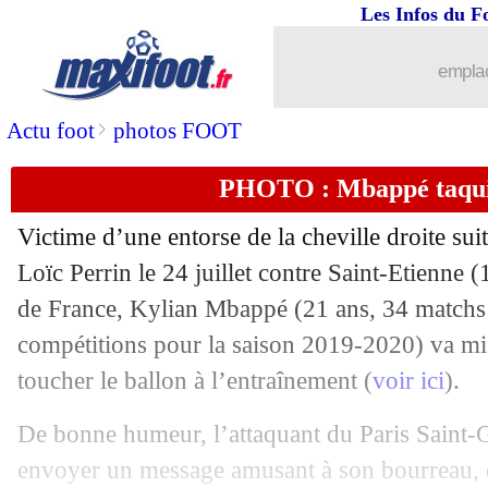
Les Infos du F
emplac
...
brèves d'AUJOURD'HUI ( 6 août 202
>
Actu foot
photos FOOT
...
Liste des brèves du lun. 10 août 2020
PHOTO : Mbappé taqui
09/08
CdF (f)
: l’OL vient à bout du PSG en f
Victime d’une entorse de la cheville droite sui
09/08
Atletico
: 2 cas positifs avant le Final 8
Loïc Perrin le 24 juillet contre Saint-Etienne 
de France, Kylian
Mbappé
(21 ans, 34 matchs 
09/08
PSG
: Herrera plutôt que Paredes en C
compétitions pour la saison 2019-2020) va m
toucher le ballon à l’entraînement (
voir ici
).
09/08
LdC
: Lewandowski ne pense pas au 
De bonne humeur, l’attaquant du Paris Saint-
09/08
Amical
: Nîmes 0-1 OM (fini)
envoyer un message amusant à son bourreau, qu