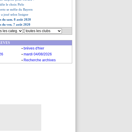
stifie le choix Pirlo
berto se méfie du Bayern
e a joué selon Insigne
es du sam. 8 août 2020
es du ven. 7 août 2020
REVES
.
brèves d'hier
.
26
mardi 04/08/2026
.
Recherche archives