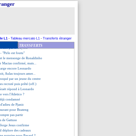
 pour un espoir gallois ?
tranger
 c'est fini (officiel)
'exemple Zidane pour Del Piero
nseur de City ciblé
jerg, c'est presque fait
d, T. Silva adoube Marquinhos
aer rêve de la C3
x-président a une idée
de L1
-
Tableau mercato L1
-
Transferts étranger
eur de Schalke dans le viseur
TRANSFERTS
 craint pas le Bayern
- "Pirlo est foutu"
 et le mensonge de Ronaldinho
our Macias confirmé, mais...
harge encore Leonardo
oit, Aulas toujours amer...
moqué par un jeune du centre
s recruté puis prêté (off.)
 Graët répond à Leonardo
e vers l'Atletico ?
t déjà condamné
 d'adieu de Pjanic
assurant pour Boateng
compte pas partir
ts de Gattuso
 Jorge Jesus confirme
d déplore des cadeaux
ne surprise pour Pavard ?