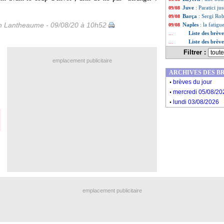
Juve
: Paratici ju
09/08
Barça
: Sergi Ro
09/08
 Lantheaume - 09/08/20 à 10h52
Naples
: la fatigu
09/08
Liste des brèv
...
Liste des brèv
...
Filtrer :
emplacement publicitaire
ARCHIVES DES B
.
brèves du jour
.
mercredi 05/08/20
.
lundi 03/08/2026
emplacement publicitaire