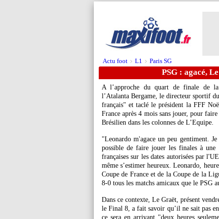
Actu foot
L1
Paris SG
>
>
PSG : agacé, L
A l’approche du quart de finale de 
l’Atalanta Bergame, le directeur sportif d
français" et taclé le président la FFF N
France après 4 mois sans jouer, pour faire 
Brésilien dans les colonnes de L’Equipe.
"Leonardo m'agace un peu gentiment. Je n'
possible de faire jouer les finales à une
françaises sur les dates autorisées par l'U
même s’estimer heureux. Leonardo, heureus
Coupe de France et de la Coupe de la Ligu
8-0 tous les matchs amicaux que le PSG aur
Dans ce contexte, Le Graët, présent vendre
le Final 8, a fait savoir qu’il ne sait pas 
ce sera en arrivant "deux heures seuleme