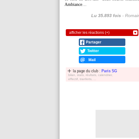
Ambiance…
Lu 35.893 fois
- Romain
afficher les réactions (+)
Partager
Twitter
Mail
la page du club :
Paris SG
bilan, stats, réultats, calendrier,
effectif, tranferts, ...