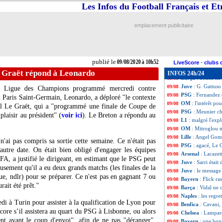
Liverpool
: 38 M€
09/08
Les Infos du Football Français et E
Chelsea
: Willian,
09/08
Juve
: Pirlo et l
09/08
emplacement publicitaire
Chelsea
: un défe
09/08
Tottenham
: Hojb
09/08
PSG
: le brassar
09/08
Man Utd
: Solskj
09/08
publié le
09/08/2020 à 10h52
Real
: Bale, un e
09/08
LiveScore
-
clubs 
Monaco
: un jou
09/08
e Graët répond à Leonardo
INFOS 24h/24
Barça
: Setién ne
09/08
Juve
: G. Gattuso 
09/08
la Ligue des Champions programmé mercredi contre
PSG
: Fernandez
09/08
u Paris Saint-Germain, Leonardo, a déploré "le contexte
OM
: l'intérêt p
09/08
oël Le Graët, qui a "programmé une finale de Coupe de
PSG
: Meunier c
09/08
plaisir au président" (
voir ici
). Le Breton a répondu au
L1
: malgré l'expl
09/08
OM
: Mitroglou 
09/08
Lille
: Angel Gome
09/08
ai pas compris sa sortie cette semaine. Ce n'était pas
PSG
: agacé, Le
09/08
 autre date. On était bien obligé d'engager les équipes
Arsenal
: Lacazett
09/08
EFA, a justifié le dirigeant, en estimant que le PSG peut
Juve
: Sarri étai
09/08
ement qu'il a eu deux grands matchs (les finales de la
Juve
: le message
09/08
e, ndlr) pour se préparer. Ce n'est pas en gagnant 7 ou
Bayern
: Flick r
09/08
ait été prêt."
Barça
: Vidal ne 
09/08
Naples
: les regre
09/08
di à Turin pour assister à la qualification de Lyon pour
Benfica
: Cavani,
09/08
encore s’il assistera au quart du PSG à Lisbonne, ou alors
Chelsea
: Lampar
09/08
nt avant le coup d'envoi", afin de ne pas "déranger".
Bayern
: une bon
09/08