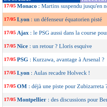
de
17/05
Monaco
: Martins suspendu jusqu'en
lecture
17/05
Lyon
: un défenseur équatorien pisté
OK
17/05
Ajax
: le PSG aussi dans la course pou
17/05
Nice
: un retour ? Lloris esquive
17/05
PSG
: Kurzawa, avantage à Arsenal ?
17/05
Lyon
: Aulas recadre Holveck !
17/05
OM
: déjà une piste pour Zubizarreta 
17/05
Montpellier
: des discussions pour Be