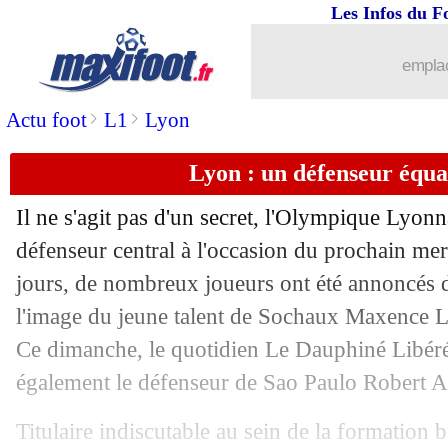
Les Infos du F
17/05
PSG
: le gardien Innocent vers un prêt
emplac
17/05
Lyon
: Le Graët recadre encore Aulas 
>
>
Actu foot
L1
Lyon
17/05
Inter
: comment Mourinho avait attiré
Lyon : un défenseur équa
17/05
Nîmes
: Blaquart va claquer la porte !
Il ne s'agit pas d'un secret, l'Olympique Lyon
17/05
OM
: Mitroglou, Ménès se moque !
défenseur central à l'occasion du prochain mer
jours, de nombreux joueurs ont été annoncés d
17/05
Reims
: ça discute avec Séville pour D
l'image du jeune talent de Sochaux Maxence L
Ce dimanche, le quotidien Le Dauphiné Libéré
17/05
L1
: Le Graët assume l'arrêt de la sais
également le défenseur de Sao Paulo Robert A
17/05
PSG
: la C1, Courbis affiche ses crain
Titulaire indiscutable au sein de la formation br