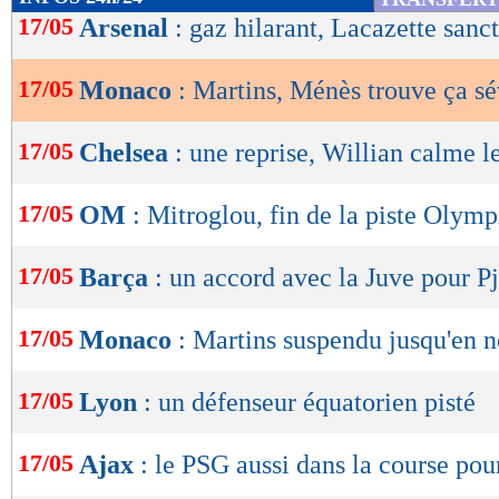
de
17/05
Arsenal
: gaz hilarant, Lacazette sanc
lecture
17/05
Monaco
: Martins, Ménès trouve ça s
OK
17/05
Chelsea
: une reprise, Willian calme l
17/05
OM
: Mitroglou, fin de la piste Olym
17/05
Barça
: un accord avec la Juve pour P
17/05
Monaco
: Martins suspendu jusqu'en
17/05
Lyon
: un défenseur équatorien pisté
17/05
Ajax
: le PSG aussi dans la course pou