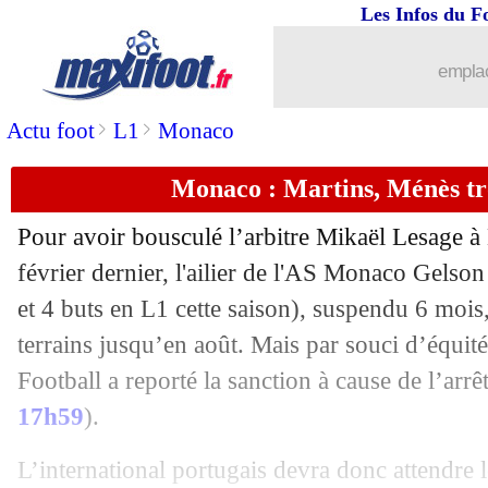
Les Infos du F
17/05
Barça
: Elber critique Neymar et le P
emplac
17/05
Bayern
: bonne nouvelle pour Neuer ?
>
>
Actu foot
L1
Monaco
17/05
Man Utd
: l'erreur qui a coûté cher à 
Monaco : Martins, Ménès tr
17/05
Roma
: retour à Man Utd pour Smalli
Pour avoir bousculé l’arbitre Mikaël Lesage à
17/05
Nantes
: rebondissement pour Chirivel
février dernier, l'ailier de l'AS Monaco
Gelson
et 4 buts en L1 cette saison), suspendu 6 mois,
17/05
PSG
: le gardien Innocent vers un prêt
terrains jusqu’en août. Mais par souci d’équité
Football a reporté la sanction à cause de l’arrêt
17/05
Lyon
: Le Graët recadre encore Aulas 
17h59
).
17/05
Inter
: comment Mourinho avait attiré
L’international portugais devra donc attendre