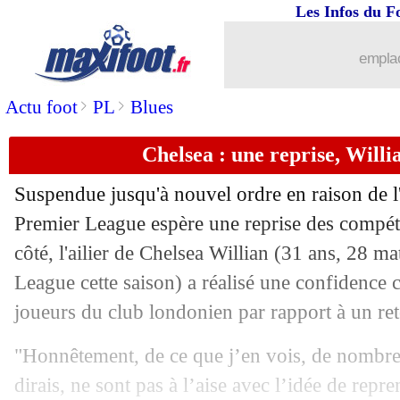
Les Infos du F
17/05
Bayern
: bonne nouvelle pour Neuer ?
emplac
17/05
Man Utd
: l'erreur qui a coûté cher à 
>
>
Actu foot
PL
Blues
17/05
Roma
: retour à Man Utd pour Smalli
Chelsea : une reprise, Willi
17/05
Nantes
: rebondissement pour Chirivel
Suspendue jusqu'à nouvel ordre en raison de l
17/05
PSG
: le gardien Innocent vers un prêt
Premier League espère une reprise des compéti
côté, l'ailier de Chelsea
Willian
(31 ans, 28 mat
17/05
Lyon
: Le Graët recadre encore Aulas 
League cette saison) a réalisé une confidence co
joueurs du club londonien par rapport à un reto
17/05
Inter
: comment Mourinho avait attiré
"Honnêtement, de ce que j’en vois, de nombreu
17/05
Nîmes
: Blaquart va claquer la porte !
dirais, ne sont pas à l’aise avec l’idée de rep