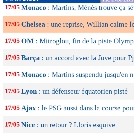
de
17/05
Monaco
: Martins, Ménès trouve ça s
lecture
17/05
Chelsea
: une reprise, Willian calme l
OK
17/05
OM
: Mitroglou, fin de la piste Olym
17/05
Barça
: un accord avec la Juve pour P
17/05
Monaco
: Martins suspendu jusqu'en
17/05
Lyon
: un défenseur équatorien pisté
17/05
Ajax
: le PSG aussi dans la course pou
17/05
Nice
: un retour ? Lloris esquive