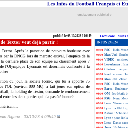
Real
: Davies, l'
03/10
Les Infos du Football Français et E
Milan
: Giroud, l
03/10
Barça
: un ancie
03/10
emplacement publicitaire
Liverpool
: la VA
03/10
Lyon
: Aulas en 
03/10
Euro 2024
: la b
03/10
LdC (U19)
: Lens
03/10
publié le
03/10/2023 à 09h49
Newcastle
: Guim
03/10
LiveScore
-
clubs 
Lens
: Danso dévo
03/10
 de Textor veut déjà partir !
INFOS 24h/24
Newcastle
: Tonal
03/10
PSG
: Kolo Muani
03/10
Textor. Après la passation de pouvoirs houleuse avec
Man Utd
: Sancho
03/10
es par la DNCG lors du mercato estival, l'enquête de la
VIDEO
: un sho
03/10
 la dernière place de son équipe au classement après 7
Leverkusen
: Fri
03/10
 de l'Olympique Lyonnais est désormais confronté à la
Chelsea
: Lampard
03/10
etirer !
Real
: accusé, Fl
03/10
Man Utd
: Zlata
03/10
ion du jour, la société Iconic, qui lui a apporté 75
PSG
: Kolo Muani
03/10
t de l'OL (environ 800 M€), a fait jouer son option de
Barça
: Ibrahimov
03/10
ootball, la holding de Textor, demande le remboursement
OM
: les détails 
03/10
d entre les deux parties qui n'a pas été honoré.
PSG
: Nuno Mend
03/10
Lens
: Warmuz cro
03/10
Américain...
Lyon
: la DNCG po
03/10
Kifisia
: Schneide
03/10
ain Rigaux - 03/10/23 à 09h49
Lyon
: pour Riolo
03/10
Lens
: Danso raco
03/10
Juve
: Højbjerg 
03/10