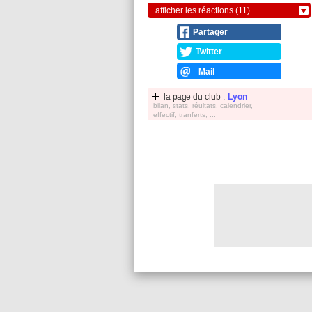
afficher les réactions (11)
Partager
Twitter
Mail
la page du club :
Lyon
bilan, stats, réultats, calendrier,
effectif, tranferts, ...