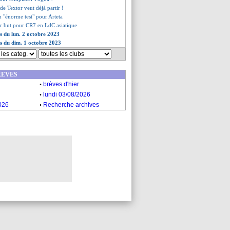
 de Textor veut déjà partir !
n "énorme test" pour Arteta
er but pour CR7 en LdC asiatique
es du lun. 2 octobre 2023
es du dim. 1 octobre 2023
REVES
.
brèves d'hier
.
lundi 03/08/2026
.
026
Recherche archives