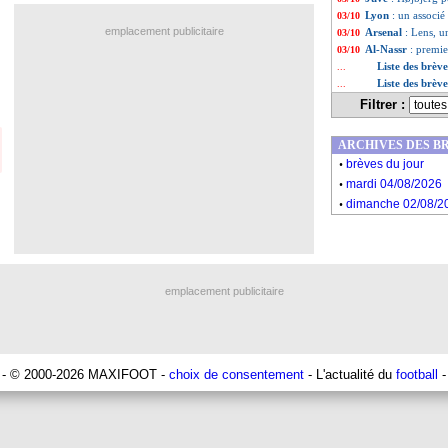
Lyon
: un associé
03/10
emplacement publicitaire
Arsenal
: Lens, u
03/10
Al-Nassr
: premi
03/10
Liste des brèv
...
Liste des brèv
...
Filtrer :
ARCHIVES DES B
.
brèves du jour
.
mardi 04/08/2026
.
dimanche 02/08/2
emplacement publicitaire
- © 2000-2026 MAXIFOOT -
choix de consentement
- L'actualité du
football
-