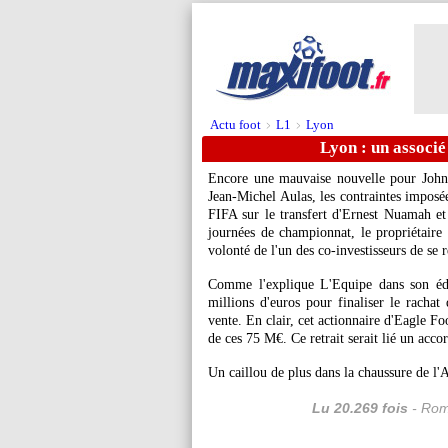
Actu foot
L1
Lyon
>
>
Lyon : un associé
Encore une mauvaise nouvelle pour John 
Jean-Michel Aulas, les contraintes imposé
FIFA sur le transfert d'Ernest Nuamah et
journées de championnat, le propriétaire
volonté de l'un des co-investisseurs de se r
Comme l'explique L'Equipe dans son édit
millions d'euros pour finaliser le racha
vente. En clair, cet actionnaire d'Eagle F
de ces 75 M€. Ce retrait serait lié un accor
Un caillou de plus dans la chaussure de l'
Lu 20.269 fois
- Rom