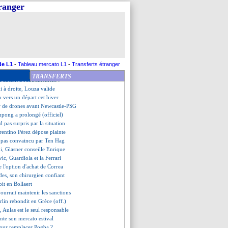
appel du pied de son agent
tranger
a prolongation attendra
n joueur avoue supporter le Real
R analysée après le scandale
remet une couche sur Textor
illetterie a ouvert ce mardi
 s'offre Arsenal !
araes va prolonger
de L1
-
Tableau mercato L1
-
Transferts étranger
ile son idole absolue
TRANSFERTS
i absent à l'entraînement !
 à droite, Louza valide
 vers un départ cet hiver
w de drones avant Newcastle-PSG
mpong a prolongé (officiel)
 pas surpris par la situation
orentino Pérez dépose plainte
n pas convaincu par Ten Hag
, Glasner conseille Enrique
ic, Guardiola et la Ferrari
de l'option d'achat de Correa
es, son chirurgien confiant
it en Bollaert
urrait maintenir les sanctions
rlin rebondit en Grèce (off.)
, Aulas est le seul responsable
nte son mercato estival
pour remplacer Pogba ?