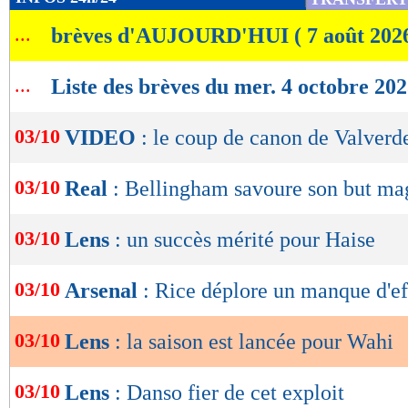
de
...
brèves d'AUJOURD'HUI ( 7 août 202
lecture
OK
...
Liste des brèves du mer. 4 octobre 20
03/10
VIDEO
: le coup de canon de Valverde
03/10
Real
: Bellingham savoure son but ma
03/10
Lens
: un succès mérité pour Haise
03/10
Arsenal
: Rice déplore un manque d'ef
03/10
Lens
: la saison est lancée pour Wahi
03/10
Lens
: Danso fier de cet exploit