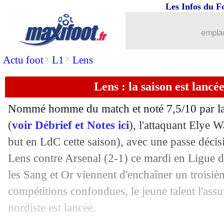
Les Infos du F
emplac
>
>
Actu foot
L1
Lens
Lens : la saison est lanc
Nommé homme du match et noté 7,5/10 par la
(
voir Débrief et Notes ici
), l'attaquant Elye
W
but en LdC cette saison), avec une passe décisi
Lens contre Arsenal (2-1) ce mardi en Ligue 
les Sang et Or viennent d'enchaîner un troisiè
compétitions confondues, le jeune talent l'assu
nordiste est lancée.