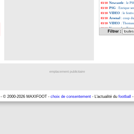
Newcastle
: le P
03/10
PSG
: Enrique se
03/10
VIDEO
: le festi
03/10
Arsenal
: coup du
03/10
VIDEO
: Thomass
03/10
Newcastle
: Trip
03/10
Filtrer :
VIDEO
: Jesus ca
03/10
VIDEO
: la folie 
03/10
Naples
: Osimhen,
03/10
Lens
: Arsenal, Ma
03/10
LdC
: Braga renv
03/10
L2
: le classement
03/10
L2
: Bordeaux ac
03/10
Al-Duhail
: Galti
03/10
emplacement publicitaire
VIDEO
: premier
03/10
LdC
: Lens-Arsen
03/10
PSG
: son poste
03/10
PHOTOS
: le ve
03/10
Sondage MF
: Le
03/10
- © 2000-2026 MAXIFOOT -
choix de consentement
- L'actualité du
football
-
Barça
: Messi, Ke
03/10
PSG
: Newcastle,
03/10
Lyon
: Tetê, le S
03/10
LdC
: le program
03/10
Bayern
: Boateng
03/10
Real
: Davies, l'
03/10
Milan
: Giroud, l
03/10