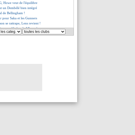
SG, Howe veut de l'équilibre
nt un Dembélé bien intégré
val de Bellingham !
r pour Saka et les Gunners
on se rattrape, Lens revient !
pier, son fils fan de Mbappé
lme Bollaert d'entrée...
à Bollaert !
 le plan B du Real ?
rtel veut un style offensif
ersant, la Sociedad l'emporte
 provisoire
croché par Caen
er bientôt nommé !
 but de Neymar avec Al-Hilal
al, les compos
, Hernandez n'a aucun problème
stiaire de Lens est prêt
ns-Arsenal, il y a de l'espoir !
vin Prince Boateng a menti...
 la méfiance d'Enrique
hakhtar porte plainte !
me du jour
, l'incompréhension de Juninho
appel du pied de son agent
a prolongation attendra