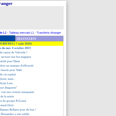
tranger
de L1
-
Tableau mercato L1
-
Transferts étranger
TRANSFERTS
OURD'HUI ( 7 août 2026)
es du mer. 4 octobre 2023
 de canon de Valverde !
m savoure son but magique
mérité pour Haise
plore un manque d'efficacité
est lancée pour Wahi
de cet exploit
jouit, mais...
élicite Lens
"une dinguerie"
 voit une victoire marquante
s de la soirée
ent du groupe B (Lens)
senal (fini)
flamme Bollaert pour de bon !
e, Hernandez a vite oublié