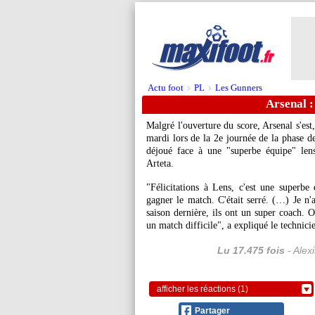
Actu foot
PL
Les Gunners
>
>
Arsenal :
Malgré l'ouverture du score, Arsenal s'est,
mardi lors de la 2e journée de la phase 
déjoué face à une "superbe équipe" lens
Arteta.
"Félicitations à Lens, c'est une superbe 
gagner le match. C'était serré. (…) Je n'ai
saison dernière, ils ont un super coach. O
un match difficile", a expliqué le technic
Lu 17.475 fois
- Alex
afficher les réactions (1)
Partager