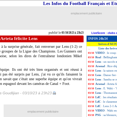
Les Infos du Football Français et E
emplacement publicitaire
publié le
03/10/2023 à 23h23
LiveScore
-
clubs 
 Arteta félicite Lens
INFOS 24h/24
brèves d'AUJ
...
 à la surprise générale, fait renverser par Lens (1-2) ce
Liste des brèv
...
de groupes de la Ligue des Champions. Les Gunners ont
VIDEO
: le coup
03/10
oise, selon les dires de l'entraîneur londonien Mikel
Real
: Bellingha
03/10
Lens
: un succès 
03/10
Arsenal
: Rice dé
03/10
équipe. Ils ont été très bien organisés et ont réussi à
Lens
: la saison 
03/10
 pas été surpris par Lens, j'ai vu ce qu'ils faisaient la
Lens
: Danso fier 
03/10
n savait que c'était une superbe équipe et qu'on vivrait
Lens
: Samba se ré
03/10
ien espagnol devant les caméras de Canal + Foot.
Arsenal
: Arteta f
03/10
Lens
: E. Wahi - 
03/10
is Goudlijian - 03/10/23 à 23h23
Lens
: Thomasson
03/10
LdC
: les résultat
03/10
LdC
: le classem
03/10
LdC
: Lens 2-1 Ar
03/10
VIDEO
: Wahi en
03/10
emplacement publicitaire
PSG
: sa blessur
03/10