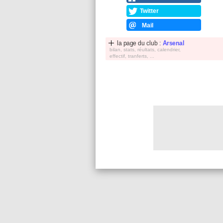
Twitter
Mail
la page du club :
Arsenal
bilan, stats, réultats, calendrier,
effectif, tranferts, ...