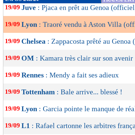
de
19/09
Juve
: Pjaca en prêt au Genoa (officiel
lecture
19/09
Lyon
: Traoré vendu à Aston Villa (off
OK
19/09
Chelsea
: Zappacosta prêté au Genoa (
19/09
OM
: Kamara très clair sur son avenir
19/09
Rennes
: Mendy a fait ses adieux
19/09
Tottenham
: Bale arrive... blessé !
19/09
Lyon
: Garcia pointe le manque de ré
19/09
L1
: Rafael cartonne les arbitres frança