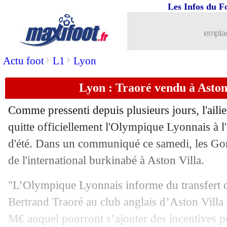
Les Infos du F
19/09
Ang.
: James buteur, Everton s'amuse 5
emplac
19/09
Tottenham
: Ndombélé déterminé à s'
>
>
Actu foot
L1
Lyon
19/09
Chelsea
: Azpilicueta défend Giroud
Lyon : Traoré vendu à Aston V
19/09
PSG
: Choupo-Moting, les regrets de 
Comme pressenti depuis plusieurs jours, l'aili
19/09
Lyon
: une lutte avec Valence pour Pa
quitte officiellement l'Olympique Lyonnais à l
d'été. Dans un communiqué ce samedi, les Gon
19/09
Real
: Jovic, Zidane valide l'idée d'un 
de l'international burkinabé à Aston Villa.
19/09
PSG
: le mercato, Tuchel donne ses pr
"L’Olympique Lyonnais informe du transfert d
Bertrand Traoré au club anglais d’Aston Vill
19/09
Barça
: Koeman ne compte pas sur Riq
M€ auquel pourront s’ajouter des incentives