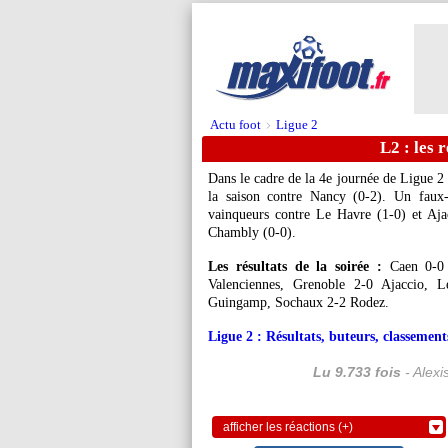
Actu foot
Ligue 2
>
L2 : les r
Dans le cadre de la 4e journée de Ligue 2 
la saison contre Nancy (0-2). Un faux-
vainqueurs contre Le Havre (1-0) et Aja
Chambly (0-0).
Les résultats de la soirée :
Caen 0-0 
Valenciennes, Grenoble 2-0 Ajaccio,
Guingamp, Sochaux 2-2 Rodez.
Ligue 2 : Résultats, buteurs, classements
Lu 9.733 fois
- Alexi
afficher les réactions (+)