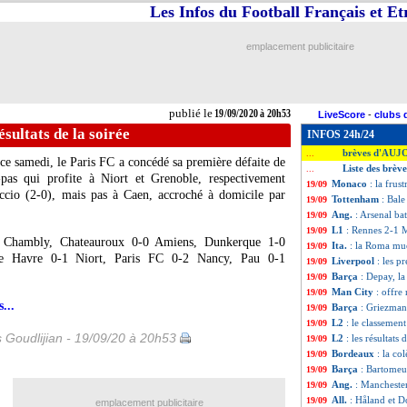
Les Infos du Football Français et E
emplacement publicitaire
publié le
19/09/2020 à 20h53
LiveScore
-
clubs 
ésultats de la soirée
INFOS 24h/24
brèves d'AUJ
...
ce samedi, le Paris FC a concédé sa première défaite de
Liste des brèv
...
pas qui profite à Niort et Grenoble, respectivement
Monaco
: la frus
19/09
ccio (2-0), mais pas à Caen, accroché à domicile par
Tottenham
: Bale
19/09
Ang.
: Arsenal ba
19/09
L1
: Rennes 2-1 
19/09
Chambly, Chateauroux 0-0 Amiens, Dunkerque 1-0
Ita.
: la Roma mu
19/09
 Le Havre 0-1 Niort, Paris FC 0-2 Nancy, Pau 0-1
Liverpool
: les p
19/09
Barça
: Depay, l
19/09
Man City
: offre
19/09
...
Barça
: Griezma
19/09
L2
: le classement
19/09
s Goudlijian - 19/09/20 à 20h53
L2
: les résultats 
19/09
Bordeaux
: la co
19/09
Barça
: Bartomeu
19/09
Ang.
: Manchester
19/09
All.
: Håland et D
19/09
emplacement publicitaire