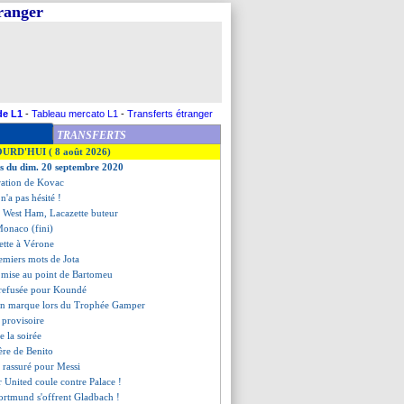
tranger
de L1
-
Tableau mercato L1
-
Transferts étranger
TRANSFERTS
OURD'HUI ( 8 août 2026)
es du dim. 20 septembre 2020
tration de Kovac
 n'a pas hésité !
t West Ham, Lacazette buteur
Monaco (fini)
ette à Vérone
remiers mots de Jota
a mise au point de Bartomeu
 refusée pour Koundé
nn marque lors du Trophée Gamper
 provisoire
de la soirée
lère de Benito
 rassuré pour Messi
 United coule contre Palace !
ortmund s'offrent Gladbach !