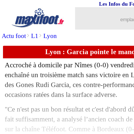
Les Infos du F
19/09
Chelsea
: Azpilicueta défend Giroud
emplac
19/09
PSG
: Choupo-Moting, les regrets de 
>
>
Actu foot
L1
Lyon
19/09
Lyon
: une lutte avec Valence pour Pa
Lyon : Garcia pointe le man
19/09
Real
: Jovic, Zidane valide l'idée d'un 
Accroché à domicile par Nîmes (0-0) vendred
enchaîné un troisième match sans victoire en L
19/09
PSG
: le mercato, Tuchel donne ses pr
des Gones Rudi Garcia, ces contre-performance
19/09
occasions ratées dans la surface adverse.
Barça
: Koeman ne compte pas sur Riq
"Ce n'est pas un bon résultat et c'est d'abord dû
19/09
ASSE
: C. Puel - "on me met la pressi
fait suffisamment, a analysé l’ancien coach d
19/09
Chelsea
: Lampard encense le leader T
sur la chaîne Téléfoot. Comme à Bordeaux (0-0