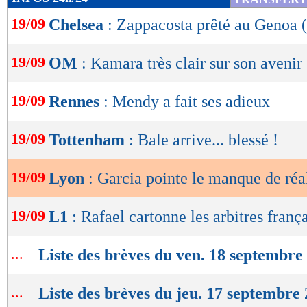
de
19/09
Chelsea
: Zappacosta prêté au Genoa (
lecture
OK
19/09
OM
: Kamara très clair sur son avenir
19/09
Rennes
: Mendy a fait ses adieux
19/09
Tottenham
: Bale arrive... blessé !
19/09
Lyon
: Garcia pointe le manque de ré
19/09
L1
: Rafael cartonne les arbitres frança
...
Liste des brèves du ven. 18 septembre
...
Liste des brèves du jeu. 17 septembre