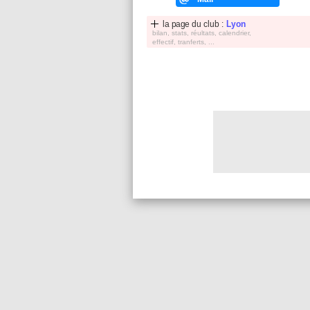
la page du club :
Lyon
bilan, stats, réultats, calendrier,
effectif, tranferts, ...