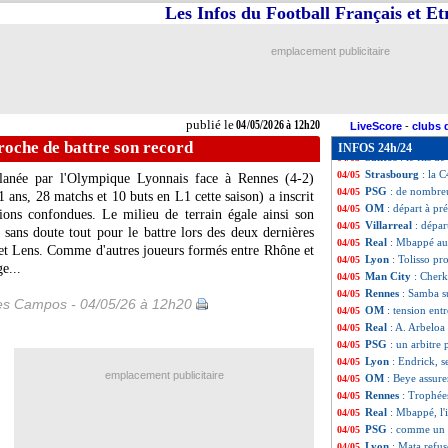
Auxerre
: Pélissi
04/05
Les Infos du Football Français et E
Lyon
: Moreira bi
04/05
Real
: Mendy abs
04/05
emplacement publicitaire
PFC
: Matondo, 
04/05
Barça
: Raphinha
04/05
Rennes
: sous-co
04/05
OM
: fin de sais
04/05
publié le
04/05/2026 à 12h20
Côme
: un aveni
04/05
LiveScore
-
clubs 
OM
: Mitchell dé
04/05
roche de battre son record
INFOS 24h/24
Santos
: le fils 
04/05
Strasbourg
: la 
04/05
 glanée par l'Olympique Lyonnais face à Rennes (4-2)
PSG
: de nombre
04/05
 ans, 28 matchs et 10 buts en L1 cette saison) a inscrit
OM
: départ à pr
04/05
ions confondues. Le milieu de terrain égale ainsi son
Villarreal
: dépar
04/05
 sans doute tout pour le battre lors des deux dernières
Real
: Mbappé au
04/05
et Lens. Comme d'autres joueurs formés entre Rhône et
Lyon
: Tolisso pr
04/05
e...
Man City
: Cherk
04/05
Rennes
: Samba s
04/05
les Campos - 04/05/26 à 12h20
OM
: tension entr
04/05
Real
: A. Arbeloa 
04/05
PSG
: un arbitre
04/05
Lyon
: Endrick, s
04/05
emplacement publicitaire
OM
: Beye assure
04/05
Rennes
: Trophée
04/05
Real
: Mbappé, l
04/05
PSG
: comme un 
04/05
Lyon
: Mata refu
04/05