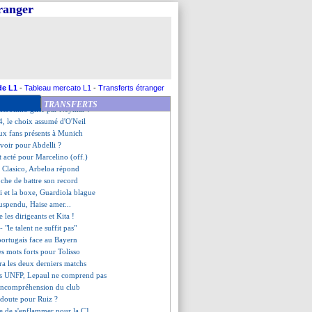
er, le droit de rêver
tranger
entôt verrouillé !
ent pour 5 mois !
le discours de Kombouaré
 déterminé à rester
té ? Rongier répond
on pour Traoré
r en PL ? Fabregas répond
de L1
-
Tableau mercato L1
-
Transferts étranger
cline, Fournier intéressé
TRANSFERTS
de Robinho giflé par Neymar !
C4, le choix assumé d'O'Neil
ux fans présents à Munich
évoir pour Abdelli ?
t acté pour Marcelino (off.)
 Clasico, Arbeloa répond
oche de battre son record
i et la boxe, Guardiola blague
uspendu, Haise amer...
e les dirigeants et Kita !
- "le talent ne suffit pas"
 portugais face au Bayern
es mots forts pour Tolisso
ra les deux derniers matchs
s UNFP, Lepaul ne comprend pas
'incompréhension du club
doute pour Ruiz ?
se de s'enflammer pour la C1