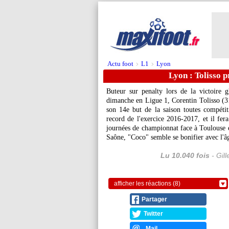
Actu foot
L1
Lyon
>
>
Lyon : Tolisso p
Buteur sur penalty lors de la victoire
dimanche en Ligue 1, Corentin
Tolisso
(31
son 14e but de la saison toutes compétit
record de l'exercice 2016-2017, et il fera
journées de championnat face à Toulouse 
Saône, "Coco" semble se bonifier avec l'âg
Lu 10.040 fois
- Gil
afficher les réactions (8)
Partager
Twitter
Mail