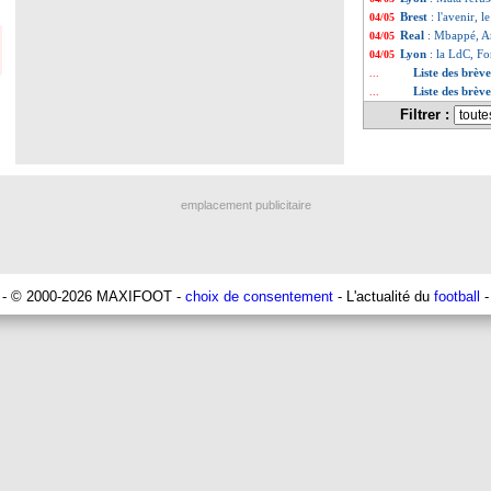
Brest
: l'avenir, 
04/05
Real
: Mbappé, A
04/05
Lyon
: la LdC, F
04/05
Liste des brèv
...
Liste des brèv
...
Filtrer :
emplacement publicitaire
- © 2000-2026 MAXIFOOT -
choix de consentement
- L'actualité du
football
-