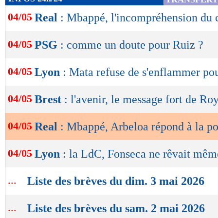
de
04/05
Real
: Mbappé, l'incompréhension du 
lecture
OK
04/05
PSG
: comme un doute pour Ruiz ?
04/05
Lyon
: Mata refuse de s'enflammer po
04/05
Brest
: l'avenir, le message fort de Ro
04/05
Real
: Mbappé, Arbeloa répond à la p
04/05
Lyon
: la LdC, Fonseca ne rêvait mêm
...
Liste des brèves du dim. 3 mai 2026
...
Liste des brèves du sam. 2 mai 2026