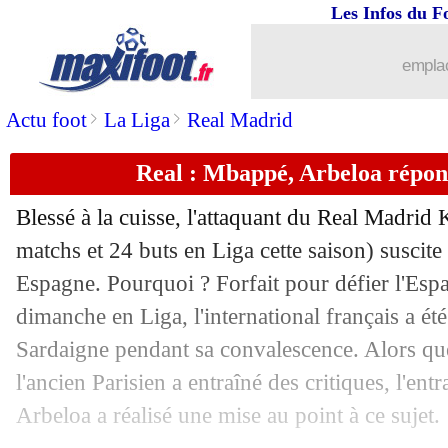
Les Infos du F
04/05
OM
: Mitchell décline, Fournier intér
emplac
04/05
Santos
: le fils de Robinho giflé par 
>
>
Actu foot
La Liga
Real Madrid
04/05
Strasbourg
: la C4, le choix assumé d
Real : Mbappé, Arbeloa répon
04/05
PSG
: de nombreux fans présents à M
Blessé à la cuisse, l'attaquant du Real Madrid
matchs et 24 buts en Liga cette saison) susci
04/05
OM
: départ à prévoir pour Abdelli ?
Espagne. Pourquoi ? Forfait pour défier l'Esp
04/05
dimanche en Liga, l'international français a ét
Villarreal
: départ acté pour Marcelino
Sardaigne pendant sa convalescence. Alors q
04/05
Real
: Mbappé au Clasico, Arbeloa ré
l'ancien Parisien a entraîné des critiques, l'en
Arbeloa a réalisé une mise au point à ce sujet.
04/05
Lyon
: Tolisso proche de battre son re