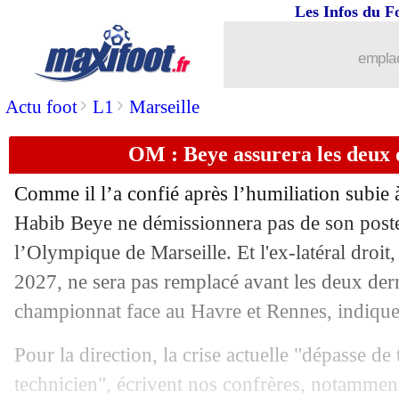
Les Infos du F
04/05
Rennes
: sous-coté ? Rongier répond
emplac
04/05
OM
: fin de saison pour Traoré
>
>
Actu foot
L1
Marseille
04/05
Côme
: un avenir en PL ? Fabregas ré
OM : Beye assurera les deux 
04/05
OM
: Mitchell décline, Fournier intér
Comme il l’a confié après l’humiliation subie 
04/05
Santos
: le fils de Robinho giflé par 
Habib Beye ne démissionnera pas de son poste
l’Olympique de Marseille. Et l'ex-latéral droit,
04/05
Strasbourg
: la C4, le choix assumé d
2027, ne sera pas remplacé avant les deux der
championnat face au Havre et Rennes, indique
04/05
PSG
: de nombreux fans présents à M
Pour la direction, la crise actuelle "dépasse de
04/05
OM
: départ à prévoir pour Abdelli ?
technicien", écrivent nos confrères, notamment