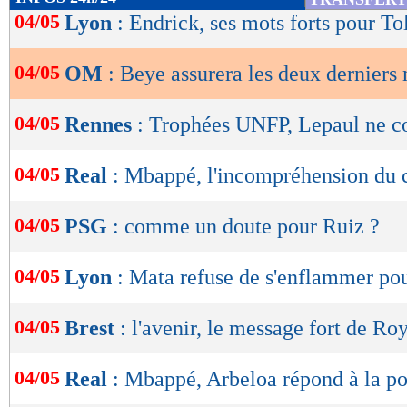
de
04/05
Lyon
: Endrick, ses mots forts pour To
lecture
04/05
OM
: Beye assurera les deux derniers
OK
04/05
Rennes
: Trophées UNFP, Lepaul ne 
04/05
Real
: Mbappé, l'incompréhension du 
04/05
PSG
: comme un doute pour Ruiz ?
04/05
Lyon
: Mata refuse de s'enflammer po
04/05
Brest
: l'avenir, le message fort de Ro
04/05
Real
: Mbappé, Arbeloa répond à la p