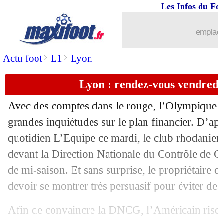
Les Infos du F
emplac
>
>
Actu foot
L1
Lyon
Lyon : rendez-vous vendred
Avec des comptes dans le rouge, l’Olympique 
grandes inquiétudes sur le plan financier. D’a
quotidien L’Equipe ce mardi, le club rhodani
devant la Direction Nationale du Contrôle de 
de mi-saison. Et sans surprise, le propriétaire
devoir se montrer très persuasif pour éviter de
...
brèves d'AUJOURD'HUI ( 7 août 202
Afin de convaincre la DNCG, l’Américain risq