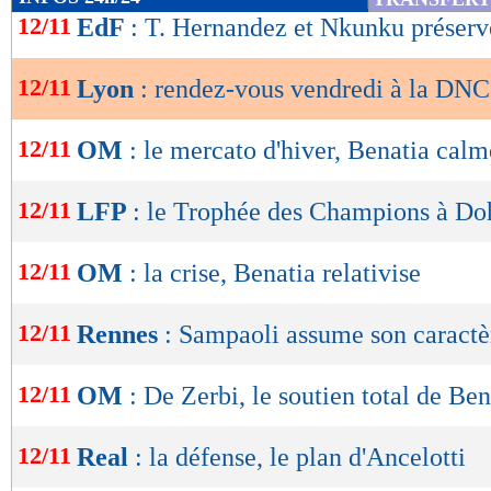
Lu 15.383 fois
- Damien Da Silva 
de
12/11
EdF
: T. Hernandez et Nkunku préserv
lecture
12/11
Lyon
: rendez-vous vendredi à la DNC
OK
12/11
OM
: le mercato d'hiver, Benatia calm
12/11
LFP
: le Trophée des Champions à Do
12/11
OM
: la crise, Benatia relativise
12/11
Rennes
: Sampaoli assume son caractè
12/11
OM
: De Zerbi, le soutien total de Ben
12/11
Real
: la défense, le plan d'Ancelotti