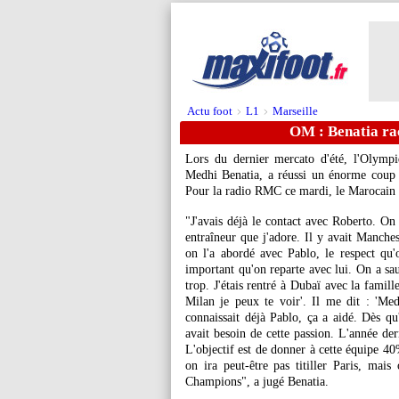
Actu foot
L1
Marseille
>
>
OM : Benatia rac
Lors du dernier mercato d'été, l'Olympiqu
Medhi Benatia, a réussi un énorme coup 
Pour la radio RMC ce mardi, le Marocain a 
"J'avais déjà le contact avec Roberto. On 
entraîneur que j'adore. Il y avait Manches
on l'a abordé avec Pablo, le respect qu'
important qu'on reparte avec lui. On a sau
trop. J'étais rentré à Dubaï avec la famille
Milan je peux te voir'. Il me dit : 'Me
connaissait déjà Pablo, ça a aidé. Dès qu'
avait besoin de cette passion. L'année dern
L'objectif est de donner à cette équipe 40
on ira peut-être pas titiller Paris, mais
Champions", a jugé Benatia.