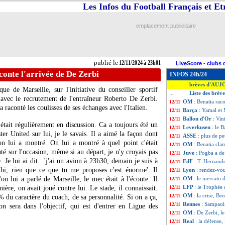
Les Infos du Football Français et E
emplacement publicitaire
publié le
12/11/2024 à 23h01
LiveScore
-
clubs 
onte l'arrivée de De Zerbi
INFOS 24h/24
brèves d'AUJ
...
e de Marseille, sur l'initiative du conseiller sportif
Liste des brèv
...
avec le recrutement de l'entraîneur Roberto De Zerbi.
OM
: Benatia rac
12/11
raconté les coulisses de ses échanges avec l'Italien.
Barça
: Yamal et
12/11
Ballon d'Or
: Vin
12/11
était régulièrement en discussion. Ca a toujours été un
Leverkusen
: le 
12/11
ter United sur lui, je le savais. Il a aimé la façon dont
ASSE
: plus de p
12/11
on lui a montré. On lui a montré à quel point c'était
OM
: Benatia cla
12/11
té sur l'occasion, même si au départ, je n'y croyais pas
Juve
: Pogba a de
12/11
. Je lui ai dit : 'j'ai un avion à 23h30, demain je suis à
EdF
: T. Hernand
12/11
dhi, rien que ce que tu me proposes c'est énorme'. Il
Lyon
: rendez-vo
12/11
on lui a parlé de Marseille, le mec était à l'écoute. Il
OM
: le mercato 
12/11
LFP
: le Trophée
ière, on avait joué contre lui. Le stade, il connaissait.
12/11
OM
: la crise, Ben
12/11
% du caractère du coach, de sa personnalité. Si on a ça,
Rennes
: Sampaol
12/11
 on sera dans l'objectif, qui est d'entrer en Ligue des
OM
: De Zerbi, le
12/11
Real
: la défense,
12/11