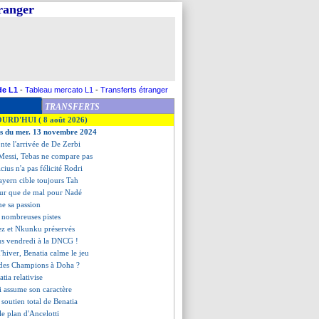
tranger
de L1
-
Tableau mercato L1
-
Transferts étranger
TRANSFERTS
OURD'HUI ( 8 août 2026)
es du mer. 13 novembre 2024
onte l'arrivée de De Zerbi
 Messi, Tebas ne compare pas
icius n'a pas félicité Rodri
Bayern cible toujours Tah
eur que de mal pour Nadé
me sa passion
 nombreuses pistes
ez et Nkunku préservés
us vendredi à la DNCG !
d'hiver, Benatia calme le jeu
 des Champions à Doha ?
atia relativise
i assume son caractère
 soutien total de Benatia
 le plan d'Ancelotti