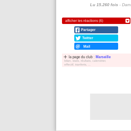
Lu 15.260 fois
- Dami
afficher les réactions (6)
Partager
Twitter
Mail
la page du club :
Marseille
bilan, stats, réultats, calendrier,
effectif, tranferts, ...