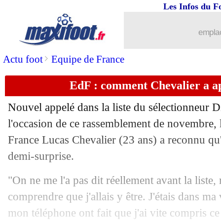
12/11
Barça
: les chiffres fous du contrat av
Les Infos du F
12/11
OM
: Rami aimerait en découdre ave
emplac
12/11
Rennes
: le choix Sampaoli, Piquionne
>
Actu foot
Equipe de France
EdF : comment Chevalier a ap
12/11
Man City
: pour Rodri, Haaland a le 
Nouvel appelé dans la liste du sélectionneur 
12/11
Bayern
: Dier vers la sortie
l'occasion de ce rassemblement de novembre, l
France Lucas Chevalier (23 ans) a reconnu qu'i
12/11
Lille
: Bouaddi suit une licence de ma
demi-surprise.
12/11
Atalanta
: Arsenal surveille Retegui
"On ne me l'a pas dit réellement avant la liste,
comprendre que j'allais y être. J'étais dans ma 
12/11
EdF
: Kanté devrait prendre le brassar
mon téléphone ont fait que j'ai vite compris ce 