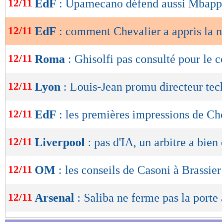
12/11
EdF
: Upamecano défend aussi Mbap
de
lecture
12/11
EdF
: comment Chevalier a appris la 
OK
12/11
Roma
: Ghisolfi pas consulté pour le c
12/11
Lyon
: Louis-Jean promu directeur te
12/11
EdF
: les premières impressions de Ch
12/11
Liverpool
: pas d'IA, un arbitre a bien
12/11
OM
: les conseils de Casoni à Brassier
12/11
Arsenal
: Saliba ne ferme pas la porte