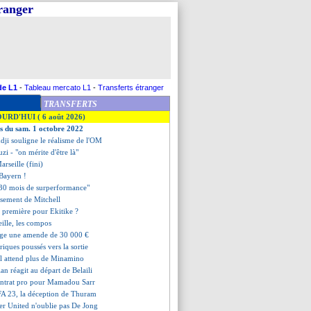
tranger
de L1
-
Tableau mercato L1
-
Transferts étranger
TRANSFERTS
OURD'HUI ( 6 août 2026)
es du sam. 1 octobre 2022
dji souligne le réalisme de l'OM
i - "on mérite d'être là"
rseille (fini)
 Bayern !
 "30 mois de surperformance"
issement de Mitchell
 première pour Ekitike ?
ille, les compos
lige une amende de 30 000 €
oriques poussés vers la sortie
ll attend plus de Minamino
an réagit au départ de Belaili
ontrat pro pour Mamadou Sarr
FA 23, la déception de Thuram
er United n'oublie pas De Jong