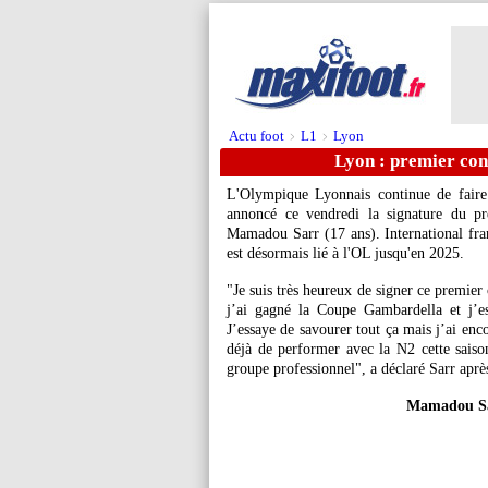
Actu foot
L1
Lyon
>
>
Lyon : premier co
L'Olympique Lyonnais continue de faire
annoncé ce vendredi la signature du pr
Mamadou Sarr (17 ans). International fran
est désormais lié à l'OL jusqu'en 2025.
"Je suis très heureux de signer ce premier
j’ai gagné la Coupe Gambardella et j’e
J’essaye de savourer tout ça mais j’ai enc
déjà de performer avec la N2 cette saiso
groupe professionnel", a déclaré Sarr aprè
Mamadou Sar