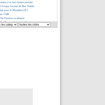
nzema a vu une équipe parfaite
ll évoque l'avenir de Ben Yedder
ait pour le Mondial (off.)
lame 3 M€
, Da Fonseca va pleurer
idée d'une prolongation ?
galement se retirer
 prolongé (officiel)
pour Bolsonaro, Neymar ironise
end la parole !
ave que prévu pour Koundé ?
 retour dans le groupe
 bien prolonger
s Lukeba et Faivre
nn crie à l'injustice
d le réveil de Gerson
nd à Cherki
à Chelsea, ça se confirme
du Sporting dans le viseur
un All-Star Game européen ?
te démonte la rumeur Juve
ern, Nübel fixe une condition
a signé (officiel)
le club veut déjà le prolonger
rs a tenté le coup...
 des tests pour Chelsea ?