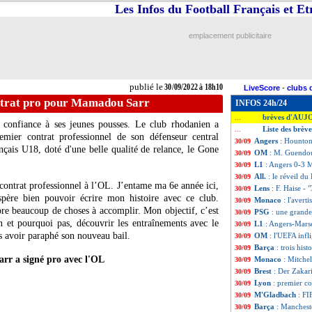
Les Infos du Football Français et E
emplacement publicitaire
publié le
30/09/2022 à 18h10
LiveScore
-
clubs 
ntrat pro pour Mamadou Sarr
INFOS 24h/24
brèves d'AUJ
...
 confiance à ses jeunes pousses. Le club rhodanien a
Liste des brèv
...
emier contrat professionnel de son défenseur central
Angers
: Hounton
30/09
çais U18, doté d'une belle qualité de relance, le Gone
OM
: M. Guendouz
30/09
L1
: Angers 0-3 Ma
30/09
All.
: le réveil du
30/09
 contrat professionnel à l’OL. J’entame ma 6e année ici,
Lens
: F. Haise -
30/09
spère bien pouvoir écrire mon histoire avec ce club.
Monaco
: l'avert
30/09
ore beaucoup de choses à accomplir. Mon objectif, c’est
PSG
: une grande
30/09
n et pourquoi pas, découvrir les entraînements avec le
L1
: Angers-Marse
30/09
s avoir paraphé son nouveau bail.
OM
: l'UEFA inf
30/09
Barça
: trois hist
30/09
r a signé pro avec l'OL
Monaco
: Mitche
30/09
Brest
: Der Zakari
30/09
Lyon
: premier c
30/09
M'Gladbach
: FI
30/09
Barça
: Manchest
30/09