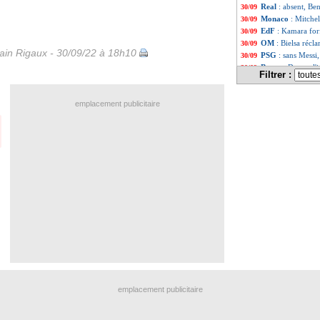
Real
: absent, Be
30/09
Monaco
: Mitche
30/09
EdF
: Kamara forf
30/09
OM
: Bielsa réc
30/09
in Rigaux - 30/09/22 à 18h10
PSG
: sans Messi
30/09
Barça
: Depay, l'
30/09
Filtrer :
OM
: Eyraud va é
30/09
Rennes
: Meling a
30/09
emplacement publicitaire
Brésil
: critiqué 
30/09
OM
: McCourt pr
30/09
Barça
: moins gr
30/09
PSG
: Sanches de
30/09
Real
: Militao va
30/09
Lyon
: à Lens san
30/09
Bayern
: Nagelsma
30/09
OM
: Pardo atten
30/09
Lyon
: Bosz répo
30/09
Leipzig
: Nkunku 
30/09
PSG
: un talent 
30/09
Divers
: bientôt 
30/09
Tottenham
: Con
30/09
Monaco
: le Bay
30/09
Newcastle
: Kuol 
30/09
Barça
: Dembélé, 
30/09
emplacement publicitaire
OM
: Dieng, Ange
30/09
Leipzig
: Nkunku,
30/09