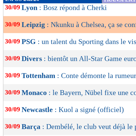
de
30/09
Lyon
: Bosz répond à Cherki
lecture
30/09
Leipzig
: Nkunku à Chelsea, ça se con
OK
30/09
PSG
: un talent du Sporting dans le vi
30/09
Divers
: bientôt un All-Star Game eur
30/09
Tottenham
: Conte démonte la rumeur
30/09
Monaco
: le Bayern, Nübel fixe une c
30/09
Newcastle
: Kuol a signé (officiel)
30/09
Barça
: Dembélé, le club veut déjà le