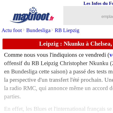
Les Infos du F
30/09
Real
: absent, Benzema a vu une équip
emplac
30/09
Monaco
: Mitchell évoque l'avenir d
>
>
Actu foot
Bundesliga
RB Liepzig
30/09
EdF
: Kamara forfait pour le Mondial (
Leipzig : Nkunku à Chelsea,
30/09
OM
: Bielsa réclame 3 M€
Comme nous vous l'indiquions ce vendredi (
v
30/09
PSG
: sans Messi, Da Fonseca va pleu
offensif du RB Leipzig Christopher Nkunku (2
en Bundesliga cette saison) a passé des tests
30/09
Barça
: Depay, l'idée d'une prolongati
la perspective d'un transfert l'été prochain. U
la radio RMC, qui annonce même un accord de 
30/09
OM
: Eyraud va également se retirer
parties.
30/09
Rennes
: Meling a prolongé (officiel)
En effet, les Blues et l'international français 