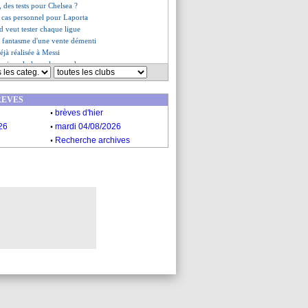
 des tests pour Chelsea ?
n cas personnel pour Laporta
d veut tester chaque ligue
e fantasme d'une vente démenti
éjà réalisée à Messi
rnier, clash sur le ramadan
portée, mais...
e pénalité avec sursis
REVES
es du jeu. 29 septembre 2022
.
es du mer. 28 septembre 2022
brèves d'hier
.
26
mardi 04/08/2026
.
Recherche archives