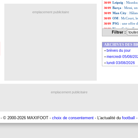
Leipzig
: Nkunku,
30/09
Barça
: Messi, u
30/09
emplacement publicitaire
Man City
: Hålan
30/09
OM
: McCourt, l
30/09
PSG
: une offre d
30/09
Nice
: Galtier-Fou
30/09
Filtrer :
Lyon
: la vente re
30/09
Brest
: un point d
30/09
ARCHIVES DES B
Liste des brèv
...
.
Liste des brèv
...
brèves du jour
.
mercredi 05/08/20
.
lundi 03/08/2026
emplacement publicitaire
- © 2000-2026 MAXIFOOT -
choix de consentement
- L'actualité du
football
-