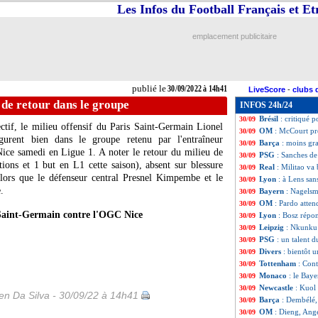
Les Infos du Football Français et E
Barça
: Manchest
30/09
Real
: absent, Be
30/09
Monaco
: Mitche
30/09
emplacement publicitaire
EdF
: Kamara forf
30/09
OM
: Bielsa réc
30/09
PSG
: sans Messi
30/09
Barça
: Depay, l'
30/09
publié le
30/09/2022 à 14h41
LiveScore
-
clubs 
OM
: Eyraud va é
30/09
de retour dans le groupe
INFOS 24h/24
Rennes
: Meling a
30/09
Brésil
: critiqué 
30/09
ectif, le milieu offensif du Paris Saint-Germain Lionel
OM
: McCourt pr
30/09
gurent bien dans le groupe retenu par l'entraîneur
Barça
: moins gr
30/09
Nice samedi en Ligue 1. A noter le retour du milieu de
PSG
: Sanches de
30/09
ions et 1 but en L1 cette saison), absent sur blessure
Real
: Militao va
30/09
lors que le défenseur central Presnel Kimpembe et le
Lyon
: à Lens san
30/09
.
Bayern
: Nagelsma
30/09
OM
: Pardo atten
30/09
Saint-Germain contre l'OGC Nice
Lyon
: Bosz répo
30/09
Leipzig
: Nkunku 
30/09
PSG
: un talent 
30/09
Divers
: bientôt 
30/09
Tottenham
: Con
30/09
Monaco
: le Bay
30/09
Newcastle
: Kuol 
30/09
n Da Silva - 30/09/22 à 14h41
Barça
: Dembélé, 
30/09
OM
: Dieng, Ange
30/09