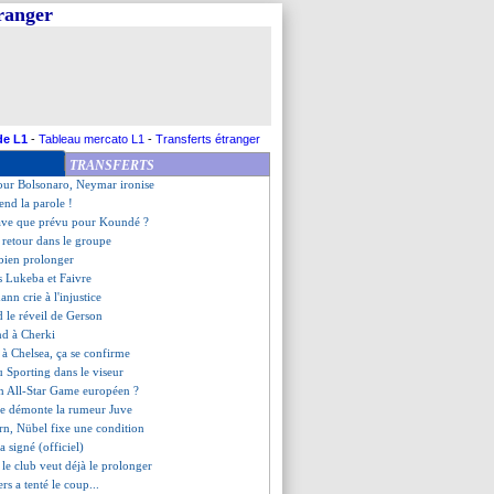
tranger
er United n'oublie pas De Jong
nzema a vu une équipe parfaite
ll évoque l'avenir de Ben Yedder
ait pour le Mondial (off.)
lame 3 M€
, Da Fonseca va pleurer
idée d'une prolongation ?
de L1
-
Tableau mercato L1
-
Transferts étranger
galement se retirer
TRANSFERTS
 prolongé (officiel)
pour Bolsonaro, Neymar ironise
end la parole !
ave que prévu pour Koundé ?
 retour dans le groupe
 bien prolonger
s Lukeba et Faivre
nn crie à l'injustice
d le réveil de Gerson
nd à Cherki
à Chelsea, ça se confirme
du Sporting dans le viseur
un All-Star Game européen ?
te démonte la rumeur Juve
ern, Nübel fixe une condition
a signé (officiel)
le club veut déjà le prolonger
rs a tenté le coup...