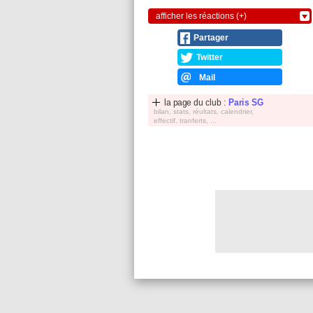
afficher les réactions (+)
Partager
Twitter
Mail
la page du club :
Paris SG
bilan, stats, réultats, calendrier,
effectif, tranferts, ...