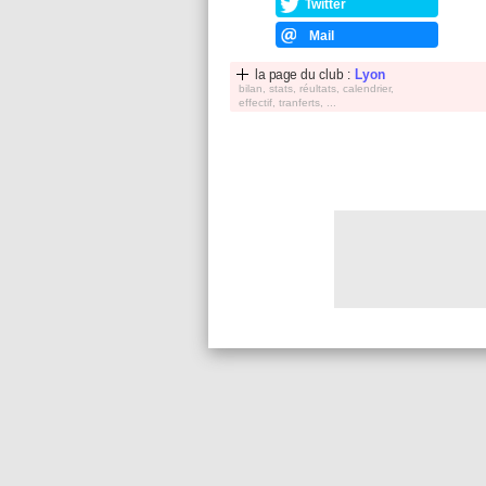
Twitter
Mail
la page du club :
Lyon
bilan, stats, réultats, calendrier,
effectif, tranferts, ...