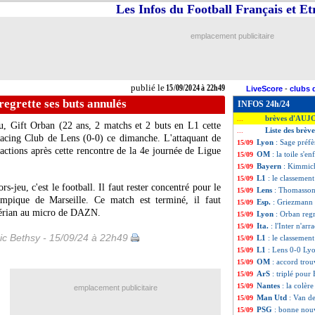
Les Infos du Football Français et E
emplacement publicitaire
publié le
15/09/2024 à 22h49
LiveScore
-
clubs 
egrette ses buts annulés
INFOS 24h/24
brèves d'AUJ
...
eu,
Gift Orban
(22 ans, 2 matchs et 2 buts en L1 cette
Liste des brèv
...
 Racing Club de Lens (0-0) ce dimanche. L'attaquant de
Lyon
: Sage préfè
15/09
actions après cette rencontre de la 4e journée de Ligue
OM
: la toile s'
15/09
Bayern
: Kimmich
15/09
L1
: le classemen
15/09
jeu, c'est le football. Il faut rester concentré pour le
Lens
: Thomasson
15/09
mpique de Marseille. Ce match est terminé, il faut
Esp.
: Griezmann b
15/09
Nigérian au micro de DAZN.
Lyon
: Orban regr
15/09
Ita.
: l'Inter n'ar
15/09
ic Bethsy - 15/09/24 à 22h49
L1
: le classemen
15/09
L1
: Lens 0-0 Lyo
15/09
OM
: accord trou
15/09
ArS
: triplé pour
15/09
Nantes
: la colè
15/09
emplacement publicitaire
Man Utd
: Van d
15/09
PSG
: bonne nou
15/09