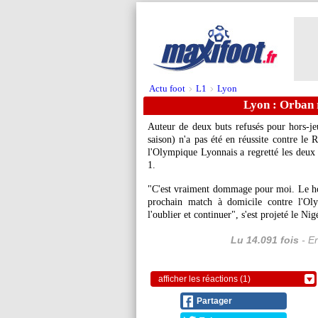
Actu foot
L1
Lyon
>
>
Lyon : Orban r
Auteur de deux buts refusés pour hors-j
saison) n'a pas été en réussite contre le
l'Olympique Lyonnais a regretté les deux 
1.
"C'est vraiment dommage pour moi. Le hors-
prochain match à domicile contre l'Oly
l'oublier et continuer", s'est projeté le 
Lu 14.091 fois
- Er
afficher les réactions (1)
Partager