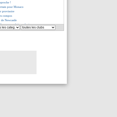
pproche !
ertain pour Monaco
er provisoire
les compos
up de Newcastle
firme ses ambitions de titre
-1 Angers (fini)
eims (fini)
 Le Havre (fini)
e club soutient Nuno Mendes
e Barça écrasent Gérone
evient sur son mercato
din ne baisse pas la tête
faction de Grønbæk
offre le derby contre Tottenham
etourne la Fiorentina
ontpellier (fini)
dur pour Brahim Diaz !
s, les compos
 Havre, les compos
Angers, les compos
tte son "image faussée"
juge les progrès de Mbappé
a forfait contre Gérone
 arrive pas
pellier, les compos