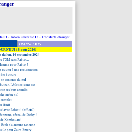
tranger
de L1
-
Tableau mercato L1
-
Transferts étranger
TRANSFERTS
OURD'HUI ( 8 août 2026)
es du lun. 16 septembre 2024
re l'OM sans Rabiot...
enflamme pour Rabiot !
 ouvert à une prolongation
t des buteurs
 se contente du nul
uteur, l'Atletico s'impose
ette ses buts annulés
rache qu'un nul
t complet
n (fini)
vé avec Rabiot ! (officiel)
 Benzema, récital de Diaby !
re de Kombouaré
e Beek n'a aucune rancune
velle pour Zaïre-Emery