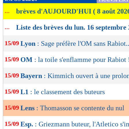
de
...
brèves d'AUJOURD'HUI ( 8 août 202
lecture
OK
...
Liste des brèves du lun. 16 septembre
15/09
Lyon
: Sage préfère l'OM sans Rabiot..
15/09
OM
: la toile s'enflamme pour Rabiot 
15/09
Bayern
: Kimmich ouvert à une prolo
15/09
L1
: le classement des buteurs
15/09
Lens
: Thomasson se contente du nul
15/09
Esp.
: Griezmann buteur, l'Atletico s'