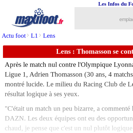
Les Infos du F
emplac
>
>
Actu foot
L1
Lens
Lens : Thomasson se cont
Après le match nul contre l'Olympique Lyonna
Ligue 1,
Adrien Thomasson
(30 ans, 4 matchs 
montré lucide. Le milieu du Racing Club de Le
résultat logique à ses yeux.
"C'était un match un peu bizarre, a commenté 
DAZN. Les deux équipes ont eu des opportunit
chaud, je pense que c'est un nul plutôt logiqu