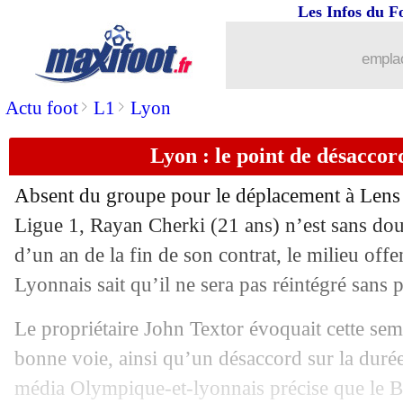
Les Infos du F
15/09
Ang.
: Arsenal s'offre le derby contre
emplac
15/09
Ita.
: l'Atalanta retourne la Fiorentina
>
>
Actu foot
L1
Lyon
15/09
L1
: Rennes 3-0 Montpellier (fini)
Lyon : le point de désacco
15/09
Real
: gros coup dur pour Brahim Diaz
Absent du groupe pour le déplacement à Lens
15/09
L1
: Nantes-Reims, les compos
Ligue 1, Rayan Cherki (21 ans) n’est sans dou
d’un an de la fin de son contrat, le milieu off
15/09
L1
: Toulouse-Le Havre, les compos
Lyonnais sait qu’il ne sera pas réintégré sans 
15/09
L1
: Strasbourg-Angers, les compos
Le propriétaire John Textor évoquait cette sem
bonne voie, ainsi qu’un désaccord sur la durée 
15/09
Lens
: Still regrette son "image faussé
média Olympique-et-lyonnais précise que le Bl