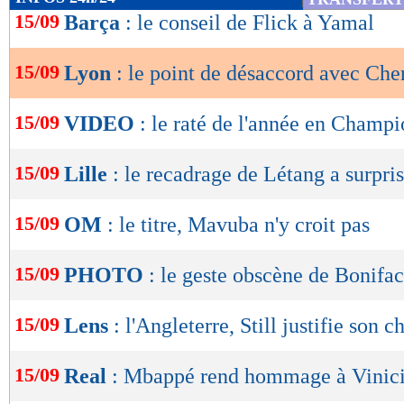
de
15/09
Barça
: le conseil de Flick à Yamal
lecture
15/09
Lyon
: le point de désaccord avec Che
OK
15/09
VIDEO
: le raté de l'année en Champ
15/09
Lille
: le recadrage de Létang a surpris
15/09
OM
: le titre, Mavuba n'y croit pas
15/09
PHOTO
: le geste obscène de Bonifa
15/09
Lens
: l'Angleterre, Still justifie son c
15/09
Real
: Mbappé rend hommage à Vinic