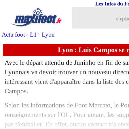
Les Infos du F
26/11
Barça
: Koeman touchera 10 M€ !
emplac
26/11
Milan
: Pioli prolonge (officiel)
>
>
Actu foot
L1
Lyon
26/11
OM
: Domenech enfonce Sampaoli !
Lyon : Luis Campos se r
26/11
Juve
: Allegri est "désolé"
Avec le départ attendu de Juninho en fin de sa
26/11
PSG
: Riolo reprend Leonardo de volé
Lyonnais va devoir trouver un nouveau directe
intéressant vient d'apparaître dans la liste des 
26/11
Barça
: Dembélé a recalé Newcastle
Campos.
26/11
Dortmund
: Håland a une préférence 
Selon les informations de Foot Mercato, le Por
renseignements sur l'OL. Pour autant, les supp
26/11
Barça
: Dembélé, Xavi insiste
pas s'emballer. En effet, aucun contact n'a enc