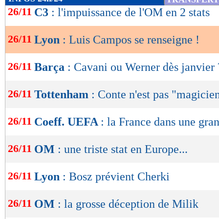
de
26/11
C3
: l'impuissance de l'OM en 2 stats
lecture
26/11
Lyon
: Luis Campos se renseigne !
OK
26/11
Barça
: Cavani ou Werner dès janvier 
26/11
Tottenham
: Conte n'est pas "magicie
26/11
Coeff. UEFA
: la France dans une gra
26/11
OM
: une triste stat en Europe...
26/11
Lyon
: Bosz prévient Cherki
26/11
OM
: la grosse déception de Milik