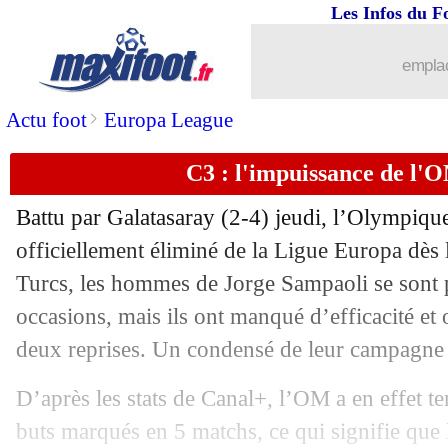
Les Infos du F
26/11
OM
: Kamara zappe la conférence de 
emplac
26/11
Barça
: Koeman touchera 10 M€ !
>
Actu foot
Europa League
26/11
Milan
: Pioli prolonge (officiel)
C3 : l'impuissance de l'O
26/11
OM
: Domenech enfonce Sampaoli !
Battu par Galatasaray (2-4) jeudi, l’Olympique
26/11
Juve
: Allegri est "désolé"
officiellement éliminé de la Ligue Europa dès 
Turcs, les hommes de Jorge Sampaoli se sont 
26/11
PSG
: Riolo reprend Leonardo de volé
occasions, mais ils ont manqué d’efficacité et
deux reprises. Un condensé de leur campagne
26/11
Barça
: Dembélé a recalé Newcastle
D’après les stats de Canal+, l’OM a en effet te
26/11
Dortmund
: Håland a une préférence 
buts marqués en 5 matchs, ce qui signifie que l