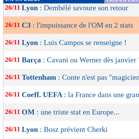
de
26/11
Lyon
: Dembélé savoure son retour
lecture
26/11
C3
: l'impuissance de l'OM en 2 stats
OK
26/11
Lyon
: Luis Campos se renseigne !
26/11
Barça
: Cavani ou Werner dès janvier 
26/11
Tottenham
: Conte n'est pas "magicie
26/11
Coeff. UEFA
: la France dans une gra
26/11
OM
: une triste stat en Europe...
26/11
Lyon
: Bosz prévient Cherki