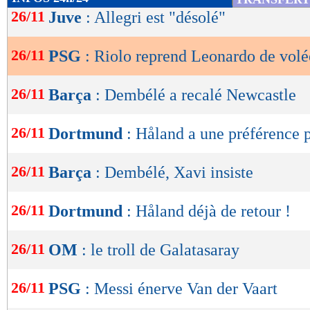
de
26/11
Juve
: Allegri est "désolé"
lecture
26/11
PSG
: Riolo reprend Leonardo de volé
OK
26/11
Barça
: Dembélé a recalé Newcastle
26/11
Dortmund
: Håland a une préférence 
26/11
Barça
: Dembélé, Xavi insiste
26/11
Dortmund
: Håland déjà de retour !
26/11
OM
: le troll de Galatasaray
26/11
PSG
: Messi énerve Van der Vaart