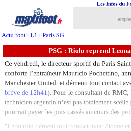
Les Infos du F
26/11
L1
: Lens-Angers, les compos
emplac
26/11
Man City
: le Barça se lance sur Torre
>
>
Actu foot
L1
Paris SG
26/11
PSG
: Di Maria accepte la concurrenc
PSG : Riolo reprend Leonar
26/11
OM
: Sampaoli répond aux critiques
Ce vendredi, le directeur sportif du Paris Sai
26/11
PSG
: Di Maria prêt à jouer au milieu
conforté l’entraîneur Mauricio Pochettino, an
Manchester United, et démenti tout contact av
26/11
ASSE
: Gnagnon va signer !
brève de 12h41
). Pour le consultant de RMC, 
technicien argentin n’est pas totalement scell
26/11
Italie
: Mancini voit un parcours très di
pourrait payer les pots cassés au cours des pr
26/11
ASSE
: Puel veut faire déjouer le PSG
"Leonardo dément tout contact avec Zidane et