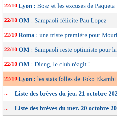
de
22/10
Lyon
: Bosz et les excuses de Paqueta
lecture
OK
22/10
OM
: Sampaoli félicite Pau Lopez
22/10
Roma
: une triste première pour Mour
22/10
OM
: Sampaoli reste optimiste pour l
22/10
OM
: Dieng, le club réagit !
22/10
Lyon
: les stats folles de Toko Ekamb
...
Liste des brèves du jeu. 21 octobre 20
...
Liste des brèves du mer. 20 octobre 2