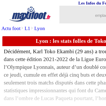
Les Infos du F
22/10
Man Utd
: Crouch égratigne Solskjaer
emplac
22/10
Salzbourg
: le Bayern accélère pour 
>
>
Actu foot
L1
Lyon
22/10
Montpellier
: Sakho déclare sa flamm
Lyon : les stats folles de To
22/10
Dortmund
: Håland absent plusieurs 
Décidément, Karl Toko Ekambi (29 ans) a trou
22/10
OM
: Pau Lopez ne s'enflamme pas
dans cette édition 2021-2022 de la Ligue Euro
l’Olympique Lyonnais, auteur d’un doublé con
22/10
Dortmund
: Rose pense pouvoir gard
ce jeudi, cumule en effet déjà cinq buts et deu
seulement trois matchs disputés dans cette ph
22/10
Chelsea
: la durée d'absence de Luka
statistiques impressionnantes qui font du Cam
22/10
Barça
: Fati, le PSG avait préparé un 
dans l’ombre de Lucas Paqueta pourtant, l’h