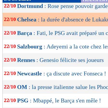
de
22/10
Dortmund
: Rose pense pouvoir gard
lecture
22/10
Chelsea
: la durée d'absence de Luka
OK
22/10
Barça
: Fati, le PSG avait préparé un 
22/10
Salzbourg
: Adeyemi a la cote chez le
22/10
Rennes
: Genesio félicite ses joueurs
22/10
Newcastle
: ça discute avec Fonseca !
22/10
OM
: la presse italienne salue les Pho
22/10
PSG
: Mbappé, le Barça s'en mêle !