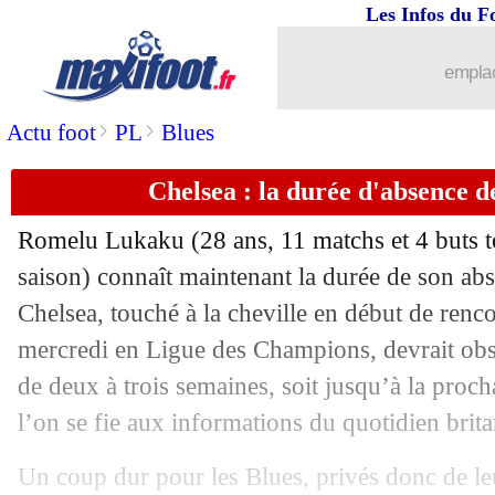
Les Infos du F
22/10
Rennes
: Monaco-Lyon, Genesio propo
emplac
22/10
OM
: Lirola s'agace un peu
>
>
Actu foot
PL
Blues
22/10
OM
: Harit adore la démesure sur la 
Chelsea : la durée d'absence 
22/10
Barça
: le nouvel appel du pied de Xa
Romelu Lukaku (28 ans, 11 matchs et 4 buts to
22/10
Liverpool
: la CAN inquiète les Reds
saison) connaît maintenant la durée de son abs
Chelsea, touché à la cheville en début de ren
22/10
OM-PSG
: l'appel au calme de Longo
mercredi en Ligue des Champions, devrait obs
de deux à trois semaines, soit jusqu’à la procha
22/10
OM
: l'espoir de Sampaoli face au PS
l’on se fie aux informations du quotidien bri
22/10
Rennes
: Doku espéré contre Lyon
Un coup dur pour les Blues, privés donc de le