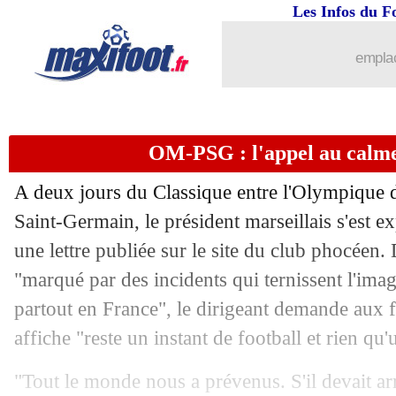
Les Infos du F
22/10
EdF (f)
: les Bleues cartonnent 11-0 !
emplac
22/10
Ang.
: avec Lacazette, Arsenal se rela
22/10
Man Utd
: Suarez raciste, Evra nuanc
OM-PSG : l'appel au calm
22/10
ASSE-Angers
: coup d'envoi à 22h !
A deux jours du Classique entre l'Olympique de
22/10
PHOTOS
: le coup d'envoi d'ASSE-An
Saint-Germain, le président marseillais s'est e
une lettre publiée sur le site du club phocéen
22/10
Ballon d'Or
: Jorginho y pense aussi
"marqué par des incidents qui ternissent l'ima
partout en France", le dirigeant demande aux f
22/10
Barça
: une date pour le retour de De
affiche "reste un instant de football et rien qu'
22/10
L1
: St Etienne-Angers, les compos
"Tout le monde nous a prévenus. S'il devait ar