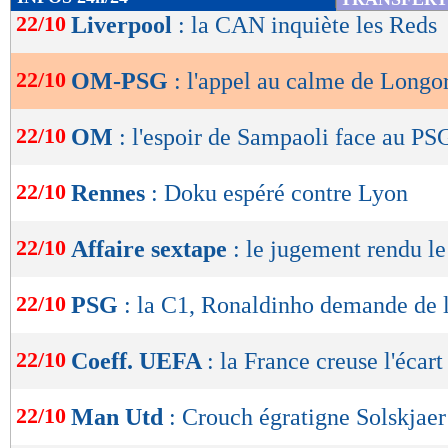
de
22/10
Liverpool
: la CAN inquiète les Reds
Depuis le début de la saison, nous vivons en
lecture
d’émotions. A chaque match nous sentons vot
22/10
OM-PSG
: l'appel au calme de Longo
OK
l’équipe, cela nous donne encore plus d’énerg
remercier personnellement et chaleureusement
22/10
OM
: l'espoir de Sampaoli face au PS
Ce dimanche, nous allons encore vivre un tr
22/10
Rennes
: Doku espéré contre Lyon
et j’espère aussi un grand moment de footbal
de saison a aussi été marqué par des incidents 
22/10
Affaire sextape
: le jugement rendu le
football un peu partout en France.
22/10
PSG
: la C1, Ronaldinho demande de l
Je sais que beaucoup d’observateurs auront les
nous. Ce match est donc l’occasion de montre
22/10
Coeff. UEFA
: la France creuse l'écart
point notre stade est beau, à quel point vos « 
22/10
Man Utd
: Crouch égratigne Solskjaer
sublimer ces instants. Nous pouvons vivre une 