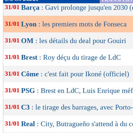
de
31/01
Barça
: Gavi prolonge jusqu'en 2030 (o
lecture
31/01
Lyon
: les premiers mots de Fonseca
OK
31/01
OM
: les détails du deal pour Gouiri
31/01
Brest
: Roy déçu du tirage de LdC
31/01
Côme
: c'est fait pour Ikoné (officiel)
31/01
PSG
: Brest en LdC, Luis Enrique méf
31/01
C3
: le tirage des barrages, avec Port
31/01
Real
: City, Butragueño s'attend à du 