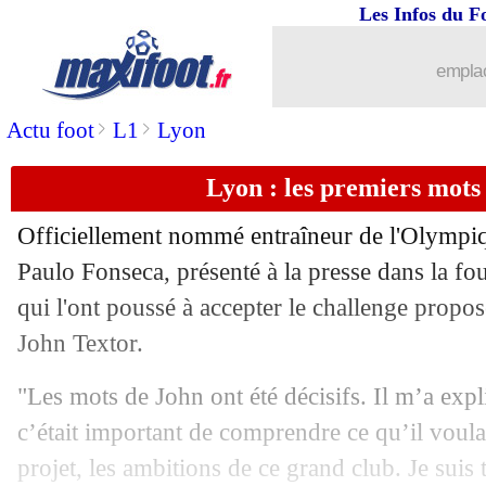
Les Infos du F
31/01
Santos
: Neymar est de retour ! (offici
emplac
31/01
PAOK
: un rebond au Brésil pour Ba
>
>
Actu foot
L1
Lyon
31/01
PSG
: Luis Enrique attend encore plu
Lyon : les premiers mots
31/01
Nantes
: c'est fait pour Coquelin (offic
Officiellement nommé entraîneur de l'Olympi
31/01
Reims
: l'OM pense au Rémois Amad
Paulo Fonseca, présenté à la presse dans la fou
qui l'ont poussé à accepter le challenge propos
31/01
Rennes
: Aboukhlal pour remplacer Go
John Textor.
31/01
Man Utd
: Amorim ferme la porte à 
"Les mots de John ont été décisifs. Il m’a exp
c’était important de comprendre ce qu’il voula
31/01
OM
: Rabiot se voit rester l'été procha
projet, les ambitions de ce grand club. Je suis