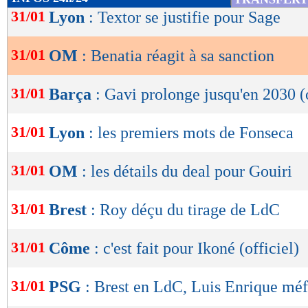
de
31/01
Lyon
: Textor se justifie pour Sage
lecture
31/01
OM
: Benatia réagit à sa sanction
OK
31/01
Barça
: Gavi prolonge jusqu'en 2030 (o
31/01
Lyon
: les premiers mots de Fonseca
31/01
OM
: les détails du deal pour Gouiri
31/01
Brest
: Roy déçu du tirage de LdC
31/01
Côme
: c'est fait pour Ikoné (officiel)
31/01
PSG
: Brest en LdC, Luis Enrique méf