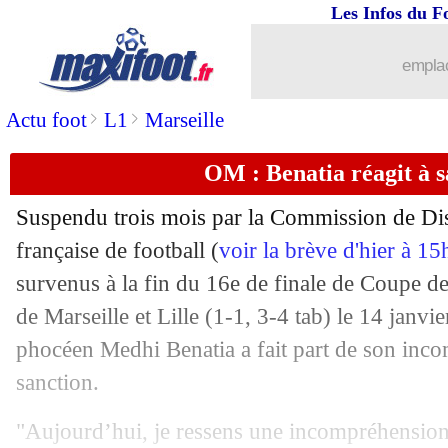
Les Infos du F
31/01
Rennes
: Beye annonce son plan
emplac
31/01
Real
: Ancelotti attend des efforts de 
>
>
Actu foot
L1
Marseille
31/01
Santos
: Neymar est de retour ! (offici
OM : Benatia réagit à s
31/01
PAOK
: un rebond au Brésil pour Ba
Suspendu trois mois par la Commission de Dis
31/01
PSG
: Luis Enrique attend encore plu
française de football (
voir la brève d'hier à 1
survenus à la fin du 16e de finale de Coupe d
31/01
Nantes
: c'est fait pour Coquelin (offic
de Marseille et Lille (1-1, 3-4 tab) le 14 janvier
phocéen Medhi Benatia a fait part de son inco
31/01
Reims
: l'OM pense au Rémois Amad
sanction.
31/01
Rennes
: Aboukhlal pour remplacer Go
"Aujourd’hui, je ressens une incompréhension t