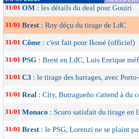
de
31/01
OM
: les détails du deal pour Gouiri
lecture
31/01
Brest
: Roy déçu du tirage de LdC
OK
31/01
Côme
: c'est fait pour Ikoné (officiel)
31/01
PSG
: Brest en LdC, Luis Enrique méf
31/01
C3
: le tirage des barrages, avec Port
31/01
Real
: City, Butragueño s'attend à du 
31/01
Monaco
: Scuro satisfait du tirage en
31/01
Brest
: le PSG, Lorenzi ne se plaint pa