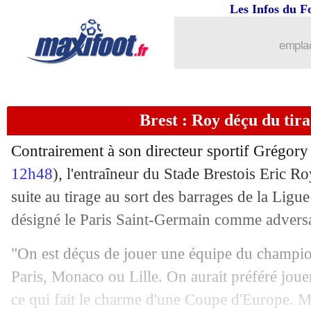
Les Infos du F
31/01
PSG
: Luis Enrique attend encore plu
emplac
31/01
Nantes
: c'est fait pour Coquelin (offic
31/01
Reims
: l'OM pense au Rémois Amad
Brest : Roy déçu du tir
31/01
Rennes
: Aboukhlal pour remplacer Go
Contrairement à son directeur sportif Grégory
31/01
Man Utd
: Amorim ferme la porte à 
12h48
), l'entraîneur du Stade Brestois Eric Ro
suite au tirage au sort des barrages de la Lig
31/01
OM
: Rabiot se voit rester l'été procha
désigné le Paris Saint-Germain comme adversai
31/01
ASSE
: Bernauer prêté par le Dinamo
"On est déçus de jouer une équipe du champio
Paris, Monaco ou Lille. On aurait préféré jouer
31/01
Monaco
: une longue absence pour Te
ce qui fait le charme d'une Coupe d'Europe. M