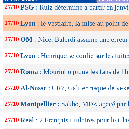
de
27/10
PSG
: Ruiz déterminé à partir en janvi
lecture
27/10
Lyon
: le vestiaire, la mise au point d
OK
27/10
OM
: Nice, Balerdi assume une erreur
27/10
Lyon
: Henrique se confie sur les fuite
27/10
Roma
: Mourinho pique les fans de l'I
27/10
Al-Nassr
: CR7, Galtier risque de vexe
27/10
Montpellier
: Sakho, MDZ agacé par l
27/10
Real
: 2 Français titulaires pour le Cla