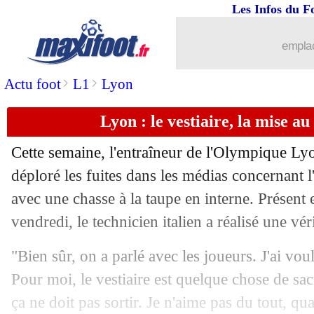
Les Infos du F
27/10
Lens
: Haise attend plus de Wahi
emplac
27/10
Leipzig
: un ancien Parisien dans le vi
>
>
Actu foot
L1
Lyon
27/10
Arsenal
: Jesus absent plusieurs semai
Lyon : le vestiaire, la mise a
27/10
Real
: Bellingham est bien apte pour l
Cette semaine, l'entraîneur de l'Olympique Ly
27/10
Monaco
: Akliouche affiche ses ambit
déploré les fuites dans les médias concernant l'
avec une chasse à la taupe en interne. Présent
27/10
Sondage MF
: l'OL peut descendre en
vendredi, le technicien italien a réalisé une vér
27/10
OM
: Kondogbia a aimé le milieu à tr
"Bien sûr, on a parlé avec les joueurs. J'ai vou
Pour moi, le vestiaire est quelque chose de sac
27/10
Newcastle
: le salaire de Tonali dimin
ça ne doit pas sortir. Je n'aime pas du tout, 