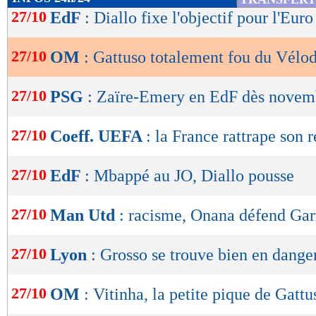
de
27/10
EdF
: Diallo fixe l'objectif pour l'Eur
lecture
27/10
OM
: Gattuso totalement fou du Vélo
OK
27/10
PSG
: Zaïre-Emery en EdF dès novem
27/10
Coeff. UEFA
: la France rattrape son r
27/10
EdF
: Mbappé au JO, Diallo pousse
27/10
Man Utd
: racisme, Onana défend Ga
27/10
Lyon
: Grosso se trouve bien en danger
27/10
OM
: Vitinha, la petite pique de Gattu