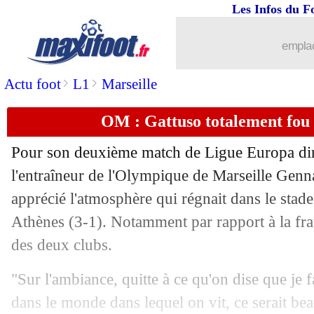
Les Infos du F
27/10
EdF (f)
: H. Renard, la grande mission
emplac
27/10
Newcastle
: Neves extirpé d'Arabie sa
>
>
Actu foot
L1
Marseille
27/10
Lyon
: son avenir, Grosso ne s'en préo
OM : Gattuso totalement fou
27/10
Bayern
: retour confirmé pour Neuer
Pour son deuxième match de Ligue Europa di
27/10
PSG
: Ruiz déterminé à partir en janvi
l'entraîneur de l'Olympique de Marseille Gen
apprécié l'atmosphère qui régnait dans le stade
27/10
Lyon
: le vestiaire, la mise au point d
Athènes (3-1). Notamment par rapport à la frat
des deux clubs.
27/10
OM
: Nice, Balerdi assume une erreur
"Sur l'ambiance, quitte à ce qu'on dise que je fa
27/10
Lyon
: Henrique se confie sur les fuite
dans le monde dans lequel on vit, ce serait be