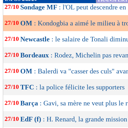
de
27/10
Sondage MF
: l'OL peut descendre en
lecture
27/10
OM
: Kondogbia a aimé le milieu à tr
OK
27/10
Newcastle
: le salaire de Tonali dimin
27/10
Bordeaux
: Rodez, Michelin pas reva
27/10
OM
: Balerdi va "casser des culs" ava
27/10
TFC
: la police félicite les supporters
27/10
Barça
: Gavi, sa mère ne veut plus le 
27/10
EdF (f)
: H. Renard, la grande mission