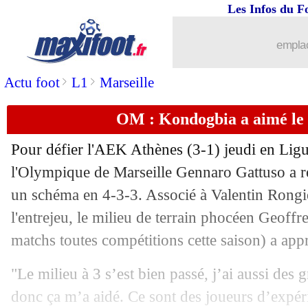
Les Infos du F
...
Liste des brèves du sam. 28 octobre 2
emplac
27/10
Nice
: Dante reste prudent
>
>
Actu foot
L1
Marseille
27/10
Esp.
: Gérone double le Real
OM : Kondogbia a aimé le m
27/10
Ang.
: Tottenham prend le large
Pour défier l'AEK Athènes (3-1) jeudi en Ligu
27/10
Clermont
: la déception d'Allevinah
l'Olympique de Marseille Gennaro Gattuso a r
un schéma en 4-3-3. Associé à Valentin Rongie
27/10
L1
: Clermont 0-1 Nice (fini)
l'entrejeu, le milieu de terrain phocéen Geoff
matchs toutes compétitions cette saison) a app
27/10
LdN (f)
: la France poursuit son sans-f
"Le milieu à 3 s’est bien passé, j’ai aussi des
27/10
Lyon
: Petit s'en prend aux joueurs
donc ça m’a aidé. Ce sont des joueurs d’expéri