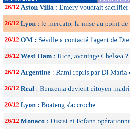
de
26/12
Aston Villa
: Emery voudrait sacrifier
lecture
26/12
Lyon
: le mercato, la mise au point de
OK
26/12
OM
: Séville a contacté l'agent de Di
26/12
West Ham
: Rice, avantage Chelsea ?
26/12
Argentine
: Rami repris par Di Maria 
26/12
Real
: Benzema devient citoyen madri
26/12
Lyon
: Boateng s'accroche
26/12
Monaco
: Disasi et Fofana opérationne