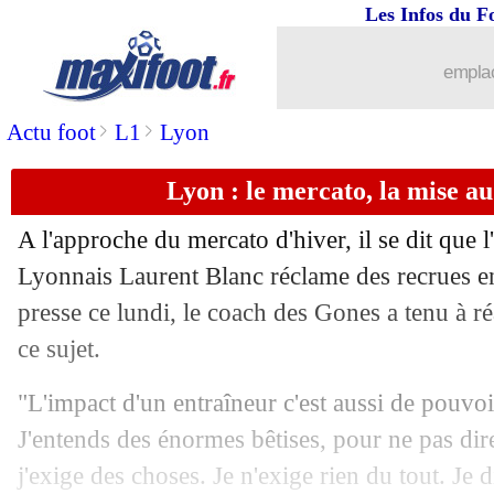
Les Infos du F
26/12
Atletico
: Iglesias ciblé en buteur
emplac
26/12
Lille
: Bayo s'arme de patience
>
>
Actu foot
L1
Lyon
26/12
Arsenal
: le mercato, la demande d'Ar
Lyon : le mercato, la mise au
26/12
L2
: la 16e journée à suivre en DIREC
A l'approche du mercato d'hiver, il se dit que 
26/12
Barça
: De Jong, la situation a bien c
Lyonnais Laurent Blanc réclame des recrues e
presse ce lundi, le coach des Gones a tenu à ré
26/12
Man Utd
: Gakpo veut toujours venir
ce sujet.
26/12
Bayern
: Hernandez va bien rempiler
"L'impact d'un entraîneur c'est aussi de pouvoi
J'entends des énormes bêtises, pour ne pas dir
26/12
Nantes
: Appiah vers l'AS Saint-Etien
j'exige des choses. Je n'exige rien du tout. Je