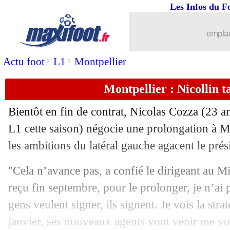
Les Infos du F
emplac
>
>
Actu foot
L1
Montpellier
Montpellier : Nicollin t
Bientôt en fin de contrat, Nicolas Cozza (23 a
L1 cette saison) négocie une prolongation à Mon
les ambitions du latéral gauche agacent le prés
"Cela n’avance pas, a confié le dirigeant au Mi
...
brèves d'AUJOURD'HUI ( 9 août 202
reçu fin septembre, pour le prolonger, je n’ai 
gens veulent signer, ils signent. Je vois la stra
...
Liste des brèves du mar. 27 décembre
janvier, ses nouveaux agents vont venir me voi