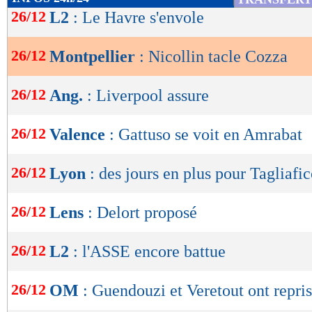
de
26/12
L2
: Le Havre s'envole
lecture
26/12
Montpellier
: Nicollin tacle Cozza
OK
26/12
Ang.
: Liverpool assure
26/12
Valence
: Gattuso se voit en Amrabat
26/12
Lyon
: des jours en plus pour Tagliafi
26/12
Lens
: Delort proposé
26/12
L2
: l'ASSE encore battue
26/12
OM
: Guendouzi et Veretout ont repris