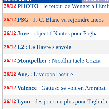
de
26/12
PHOTO
: le retour de Wenger à l'Emi
lecture
26/12
PSG
: J.-C. Blanc va rejoindre Ineos
OK
26/12
Juve
: objectif Nantes pour Pogba
26/12
L2
: Le Havre s'envole
26/12
Montpellier
: Nicollin tacle Cozza
26/12
Ang.
: Liverpool assure
26/12
Valence
: Gattuso se voit en Amrabat
26/12
Lyon
: des jours en plus pour Tagliafi