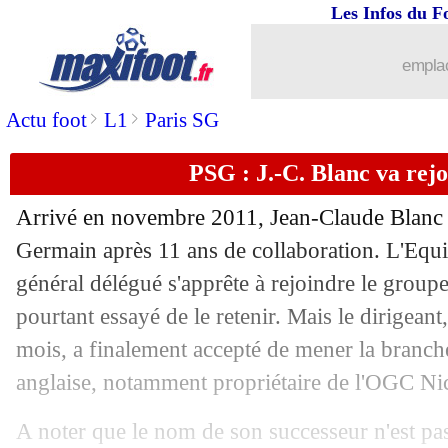
Les Infos du F
emplac
>
>
Actu foot
L1
Paris SG
PSG : J.-C. Blanc va rej
Arrivé en novembre 2011, Jean-Claude Blanc va
Germain après 11 ans de collaboration. L'Equi
général délégué s'apprête à rejoindre le groupe
pourtant essayé de le retenir. Mais le dirigeant,
mois, a finalement accepté de mener la branche
anglaise, notamment propriétaire de l'OGC Ni
A noter que le nom de son successeur n'est pa