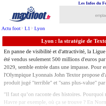
Les Infos du F
13/01
Lyon
: J. Textor - "Benzema est le bi
emplac
13/01
PSG
: Duran, plutôt cet été ?
>
>
Actu foot
L1
Lyon
13/01
Ita.
: la Fio battue par la lanterne roug
Lyon : la stratégie de Text
13/01
Bayern
: Tel échangé avec Nkunku ?
En panne de visibilité et d'attractivité, la Ligu
13/01
Lyon
: Almada présenté à ses coéquipi
été vendus seulement 500 millions d'euros par
2029, semble entrée dans une impasse. Pour en 
13/01
OM
: Gueye raconte son recrutement
l'Olympique Lyonnais John Textor propose d'a
produit jugé "terrible" et "sans plus-value" par
13/01
PSG
: accord de principe pour Kvarats
"Il faut qu’on raconte des histoires. Pourquoi
13/01
Bayern
: A. Ibrahimovic prêté à la Laz
Havre par exemple, où ça se trouve ? En Norma