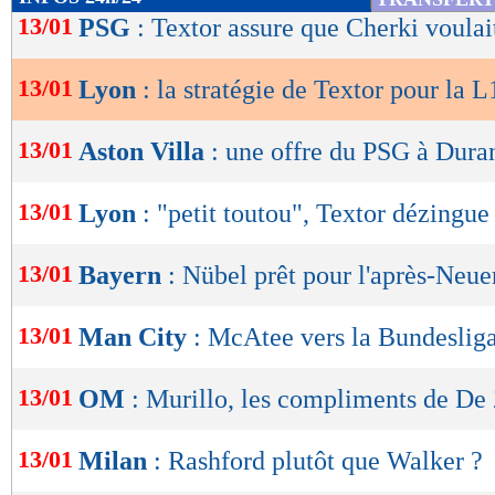
meilleur et peut-être que les gens le regarderon
de
13/01
PSG
: Textor assure que Cherki voulai
lecture
l'OL, qui a décidément les idées claires.
13/01
Lyon
: la stratégie de Textor pour la L
OK
Lu 15.557 fois
- Clément Barbier 
13/01
Aston Villa
: une offre du PSG à Duran
13/01
Lyon
: "petit toutou", Textor dézingue
13/01
Bayern
: Nübel prêt pour l'après-Neue
13/01
Man City
: McAtee vers la Bundeslig
13/01
OM
: Murillo, les compliments de De
13/01
Milan
: Rashford plutôt que Walker ?