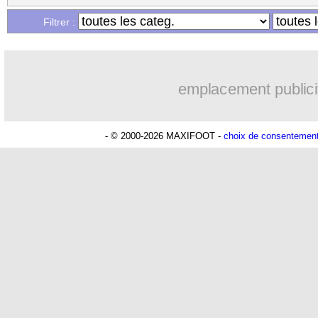
...
Liste des brèves du sam. 11 janvier 20
Filtrer :
emplacement publici
- © 2000-2026 MAXIFOOT -
choix de consentemen