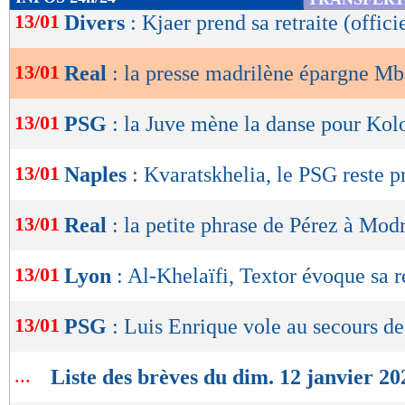
de
13/01
Divers
: Kjaer prend sa retraite (offici
lecture
13/01
Real
: la presse madrilène épargne M
OK
13/01
PSG
: la Juve mène la danse pour Ko
13/01
Naples
: Kvaratskhelia, le PSG reste p
13/01
Real
: la petite phrase de Pérez à Mod
13/01
Lyon
: Al-Khelaïfi, Textor évoque sa r
13/01
PSG
: Luis Enrique vole au secours d
...
Liste des brèves du dim. 12 janvier 20