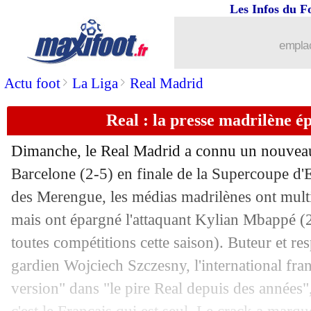
Les Infos du F
13/01
OM
: le message clair de De Zerbi sur
emplac
13/01
Lille
: Genesio assume son coup de gu
>
>
Actu foot
La Liga
Real Madrid
13/01
PSG
: Hernandez, les mots de Luis En
Real : la presse madrilène 
13/01
Divers
: Beka Beka proche d'un retour
Dimanche, le Real Madrid a connu un nouvea
13/01
ASSE
: l'ambitieux projet d'Horneland
Barcelone (2-5) en finale de la Supercoupe d'
des Merengue, les médias madrilènes ont multip
13/01
Aston Villa
: accord avec Dortmund p
mais ont épargné l'attaquant Kylian
Mbappé
(2
toutes compétitions cette saison). Buteur et re
13/01
Fiorentina
: Ikoné a des touches en L
gardien Wojciech Szczesny, l'international fran
version" dans "le pire Real depuis des années
13/01
Real
: Ancelotti n'est pas en danger, ma