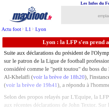
Les Infos du F
emplac
>
>
Actu foot
L1
Lyon
Lyon : la LFP s'en prend a
Suite aux déclarations du président de l'Oly
...
brèves d'AUJOURD'HUI ( 6 août 202
sur le patron de la Ligue de football professi
considéré comme le "petit toutou" du boss du
...
Liste des brèves du mar. 14 janvier 20
Al-Khelaïfi (
voir la brève de 18h20
), l'instan
(
voir la brève de 19h41
), a répondu à l'homme
13/01
Lyon
: J. Textor - "Benzema est le bi
Selon des propos relayés par L'Equipe, la LFP
13/01
PSG
: Duran, plutôt cet été ?
aux récentes déclarations de John Textor. Sur 