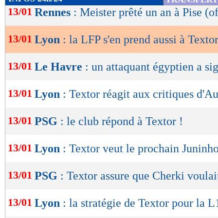
de
13/01
Lu 20.189 fois
- Clément Barbier 
Rennes
: Meister prêté un an à Pise (of
lecture
13/01
Lyon
: la LFP s'en prend aussi à Texto
OK
13/01
Le Havre
: un attaquant égyptien a sig
13/01
Lyon
: Textor réagit aux critiques d'Au
13/01
PSG
: le club répond à Textor !
13/01
Lyon
: Textor veut le prochain Juninh
13/01
PSG
: Textor assure que Cherki voulai
13/01
Lyon
: la stratégie de Textor pour la L