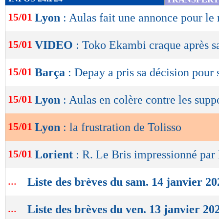
de
15/01
Lyon
: Aulas fait une annonce pour le
lecture
OK
15/01
VIDEO
: Toko Ekambi craque après sa
15/01
Barça
: Depay a pris sa décision pour 
15/01
Lyon
: Aulas en colère contre les supp
15/01
Lyon
: la frustration de Tolisso
15/01
Lorient
: R. Le Bris impressionné par
...
Liste des brèves du sam. 14 janvier 20
...
Liste des brèves du ven. 13 janvier 20