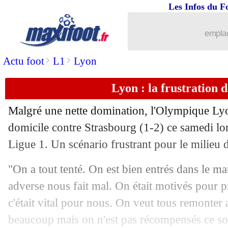
Les Infos du F
15/01
Ita.
: la Lazio renoue avec le succès
emplac
15/01
L1
: Reims-Nice, les compos
>
>
Actu foot
L1
Lyon
15/01
L1
: Montpellier-Nantes, les compos
Lyon : la frustration d
15/01
L1
: Toulouse-Brest, les compos
Malgré une nette domination, l'Olympique Lyon
domicile contre Strasbourg (1-2) ce samedi lor
15/01
L1
: Angers-Clermont, les compos
Ligue 1. Un scénario frustrant pour le milieu d
15/01
OM
: Tudor, Gomis n'a jamais douté
"On a tout tenté. On est bien entrés dans le ma
adverse nous fait mal. On était motivés pour pr
15/01
PSG
: Alex regrette son départ en 201
c'était vital pour nous. On veut tous remonter 
15/01
Man City
: PL, Coupe... Guardiola s'en
beaucoup mais on n'est pas récompensés ce soir.