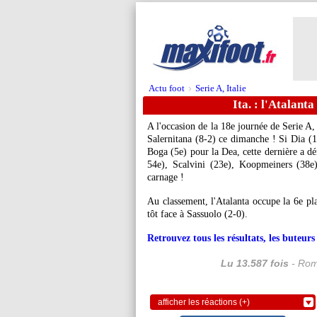
Actu foot
Serie A, Italie
>
Ita. : l'Atalanta
A l'occasion de la 18e journée de Serie A, 
Salernitana (8-2) ce dimanche ! Si Dia (1
Boga (5e) pour la Dea, cette dernière a dé
54e), Scalvini (23e), Koopmeiners (38e
carnage !
Au classement, l'Atalanta occupe la 6e pla
tôt face à Sassuolo (2-0).
Retrouvez tous les résultats, les buteu
Lu 13.587 fois
- Rom
afficher les réactions (+)