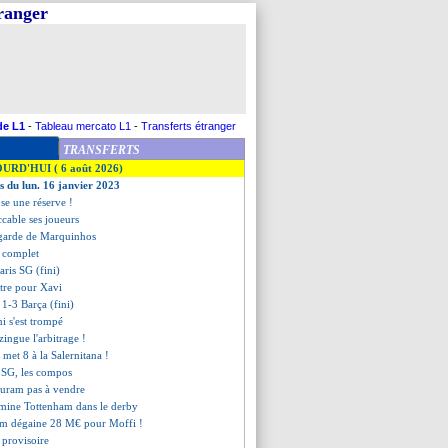
tranger
de L1
-
Tableau mercato L1
-
Transferts étranger
TRANSFERTS
OURD'HUI ( 6 août 2026)
es du lun. 16 janvier 2023
se une réserve !
ccable ses joueurs
 garde de Marquinhos
t complet
aris SG (fini)
itre pour Xavi
 1-3 Barça (fini)
ni s'est trompé
zingue l'arbitrage !
n met 8 à la Salernitana !
s SG, les compos
huram pas à vendre
omine Tottenham dans le derby
am dégaine 28 M€ pour Moffi !
 provisoire