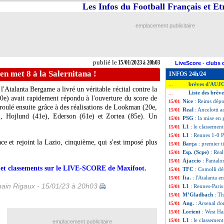
Les Infos du Football Français et E
emplacement publicitaire
publié le
15/01/2023 à 20h03
LiveScore
-
clubs 
 en met 8 à la Salernitana !
INFOS 24h/24
brèves d'AUJ
...
l'Atalanta Bergame a livré un véritable récital contre la
Liste des brèv
...
0e) avait rapidement répondu à l'ouverture du score de
Nice
: Reims dépo
15/01
roulé ensuite grâce à des réalisations de Lookman (20e,
Real
: Ancelotti a
15/01
), Hojlund (41e), Ederson (61e) et Zortea (85e). Un
PSG
: la mise en
15/01
L1
: le classemen
15/01
L1
: Rennes 1-0 P
15/01
ce et rejoint la Lazio, cinquième, qui s'est imposé plus
Barça
: premier t
15/01
Esp. (Scpe)
: Real
15/01
Ajaccio
: Pantalo
15/01
rs et classements sur le LIVE-SCORE de Maxifoot.
TFC
: Comolli dé
15/01
Ita.
: l'Atalanta e
15/01
ain Rigaux - 15/01/23 à 20h03
L1
: Rennes-Pari
15/01
M’Gladbach
: T
15/01
Ang.
: Arsenal d
15/01
Lorient
: West H
15/01
L1
: le classement
15/01
emplacement publicitaire