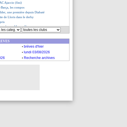
AC Ajaccio (fini)
l-Barça, les compos
dder, une première depuis Diabaté
ette de Lloris dans le derby
pris
a mal pour Montpellier...
 futur sélectionneur ?
0-3 Nantes (fini)
REVES
t la tête de l'eau
.
lermont (fini)
brèves d'hier
.
ce (fini)
lundi 03/08/2026
Brest (fini)
.
026
Recherche archives
rononce sur le brassard
jaccio, les compos
le de Girotto
ait pour Mudryk ! (officiel)
llier-Nantes a repris
k à Stamford Bridge !
yes (fini)
e apprécie Wahi
noue avec le succès
 les compos
Nantes, les compos
st, les compos
mont, les compos
is n'a jamais douté