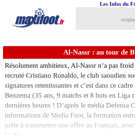
Les Infos du F
15/01
Chelsea
: c'est fait pour Mudryk ! (offi
emplac
15/01
PHOTO
: Montpellier-Nantes a repris
15/01
PHOTO
: Mudryk à Stamford Bridge 
Al-Nassr : au tour de 
15/01
L1
: Lille 5-1 Troyes (fini)
Résolument ambitieux, Al-Nassr n’a pas froid
15/01
Montpellier
: Nice apprécie Wahi
recruté Cristiano Ronaldo, le club saoudien so
signatures retentissantes et c’est dans ce cad
15/01
Ita.
: la Lazio renoue avec le succès
Benzema (35 ans, 9 matchs et 8 buts en Liga ce
dernières heures ! D’après le média Defensa C
15/01
L1
: Reims-Nice, les compos
informations de Media Foot, la formation entra
prête à transmettre une offre au Français, ave
15/01
L1
: Montpellier-Nantes, les compos