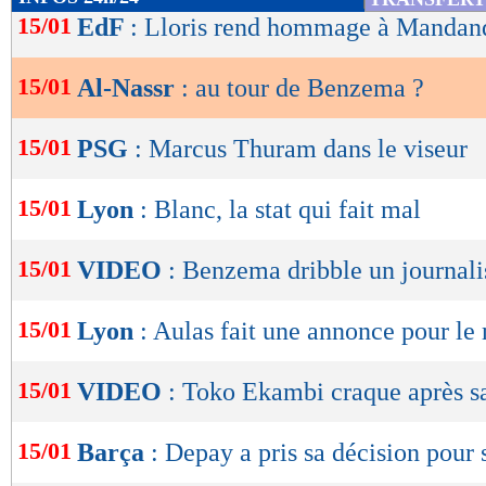
de
15/01
EdF
: Lloris rend hommage à Mandan
lecture
15/01
Al-Nassr
: au tour de Benzema ?
OK
15/01
PSG
: Marcus Thuram dans le viseur
15/01
Lyon
: Blanc, la stat qui fait mal
15/01
VIDEO
: Benzema dribble un journali
15/01
Lyon
: Aulas fait une annonce pour le
15/01
VIDEO
: Toko Ekambi craque après sa
15/01
Barça
: Depay a pris sa décision pour 